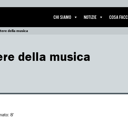
CHI SIAMO
NOTIZIE
COSA FAC
otere della musica
tere della musica
imato:
8'