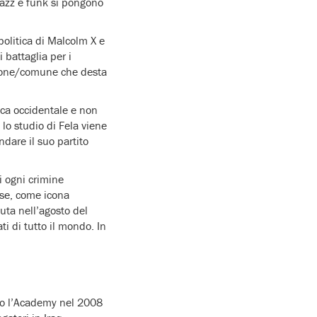
jazz e funk si pongono
politica di Malcolm X e
 battaglia per i
zione/comune che desta
rica occidentale e non
 lo studio di Fela viene
dare il suo partito
i ogni crimine
 se, come icona
uta nell’agosto del
i di tutto il mondo. In
ato l’Academy nel 2008