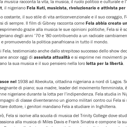
lla musica
racconta la vita, la musica, il ruolo politico e culturale e 
t
, il nigeriano
Fela Kuti, mu
sicista, rivoluzionario e attivista per 
 costante, il suo stile di vita anticonvenzionale e il suo coraggio, F
rsi di sempre. Il film di Gibney racconta come
Fela abbia creato 
 esprimendo grazie alla musica le sue opinioni politiche, Fela si è sc
igeriano degli anni ’70 e ’80 contribuendo a un radicale cambiamen
 e promuovendo la politica panafricana in tutto il mondo.
i Fela, testimoniato anche dallo strepitoso successo dello show dedi
ane ancor oggi di
assoluta attualità
e si esprime nei movimenti pol
ano la sua musica e il suo pensiero nella loro
lotta per la libertà
.
asce nel
1938 ad Abeokuta, cittadina nigeriana a nord di Lagos. 
insegnante di piano; sua madre, leader del movimento femminista, 
nne nigeriane durante la lotta per l’indipendenza. Fela studia in Nig
ompagni di classe diventeranno un giorno militari contro cui Fela si 
entare dottore, i genitori mandano Fela a studiare in Inghilterra.
ò, Fela si iscrive alla scuola di musica del Trinity College dove st
passiona alla musica di Miles Davis e Frank Sinatra e compone la s