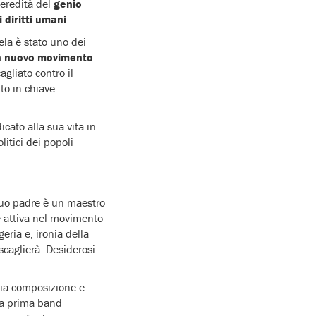
l’eredità del
genio
i diritti umani
.
ela è stato uno dei
un nuovo movimento
agliato contro il
to in chiave
cato alla sua vita in
itici dei popoli
Suo padre è un maestro
è attiva nel movimento
eria e, ironia della
scaglierà. Desiderosi
udia composizione e
ua prima band