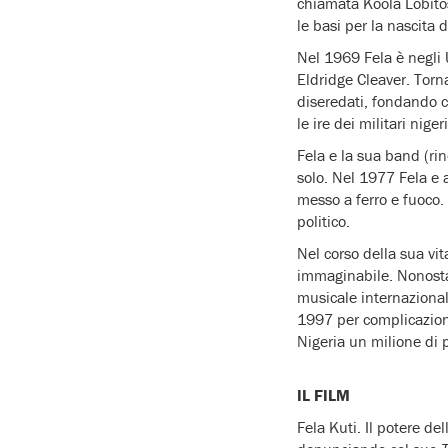
chiamata Koola Lobitos
le basi per la nascita d
Nel 1969 Fela è negli U
Eldridge Cleaver. Torn
diseredati, fondando 
le ire dei militari niger
Fela e la sua band (rin
solo. Nel 1977 Fela e a
messo a ferro e fuoco.
politico.
Nel corso della sua vit
immaginabile. Nonostan
musicale internazional
1997 per complicazioni
Nigeria un milione di 
IL FILM
Fela Kuti. Il potere d