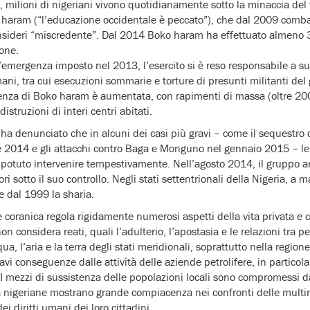
, milioni di nigeriani vivono quotidianamente sotto la minaccia del
 haram (“l’educazione occidentale è peccato”), che dal 2009 comb
onsideri “miscredente”. Dal 2014 Boko haram ha effettuato almeno 
one.
d’emergenza imposto nel 2013, l’esercito si è reso responsabile a sua
umani, tra cui esecuzioni sommarie e torture di presunti militanti de
olenza di Boko haram è aumentata, con rapimenti di massa (oltre 2
distruzioni di interi centri abitati.
ha denunciato che in alcuni dei casi più gravi – come il sequestro
e 2014 e gli attacchi contro Baga e Monguno nel gennaio 2015 – le 
 potuto intervenire tempestivamente. Nell’agosto 2014, il gruppo 
tori sotto il suo controllo. Negli stati settentrionali della Nigeria, a
 dal 1999 la sharia.
 coranica regola rigidamente numerosi aspetti della vita privata e cr
non considera reati, quali l’adulterio, l’apostasia e le relazioni tra 
, l’aria e la terra degli stati meridionali, soprattutto nella region
vi conseguenze dalle attività delle aziende petrolifere, in particola
ni. I mezzi di sussistenza delle popolazioni locali sono compromessi 
à nigeriane mostrano grande compiacenza nei confronti delle multina
ei diritti umani dei loro cittadini.