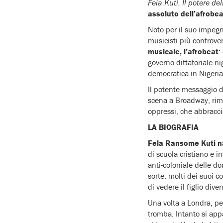
Fela Kuti. Il potere de
assoluto dell’afrobea
Noto per il suo impegno
musicisti più controve
musicale, l’afrobeat
:
governo dittatoriale n
democratica in Nigeria
Il potente messaggio d
scena a Broadway, rim
oppressi, che abbracci
LA BIOGRAFIA
Fela Ransome Kuti n
di scuola cristiano e 
anti-coloniale delle do
sorte, molti dei suoi c
di vedere il figlio div
Una volta a Londra, per
tromba. Intanto si ap