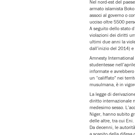
Nel nord-est del paese
armato islamista Boko
associ al governo o c
ucciso oltre 5500 pers
A seguito dello stato 
violazioni dei diritti 
ultimi due anni la vi
dall’inizio del 2014) e 
Amnesty International 
studentesse nell’april
informate e avrebbero
un “califfato” nei terri
musulmana, è in vigore
La legge di derivazione
diritto internazionale 
medesimo sesso. L’acqua
Niger, hanno subito gra
delle altre, tra cui E
Da decenni, le autorit
a scapito della difesa d