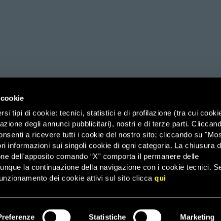
 cookie
i tipi di cookie: tecnici, statistici e di profilazione (tra cui cooki
zazione degli annunci pubblicitari), nostri e di terze parti. Cliccan
ico di Savoia 2b (Spazio 3M) – 00185 Roma, Organizzazione di Volontariato
onsenti a ricevere tutti i cookie del nostro sito; cliccando su "Mo
ri informazioni sui singoli cookie di ogni categoria. La chiusura d
it – PEC: affarigenerali@pec.amnesty.it – C.F. 03031110582 –
Agevolazioni 
one dell'apposito comando “X” comporta il permanere delle
dunque la continuazione della navigazione con i cookie tecnici. S
–
43 – Email: infoamnesty@amnesty.it – WhatsApp:
3482349345
FAQ
unzionamento dei cookie attivi sul sito clicca
qui
© 2026 Amnesty International
Preferenze
Statistiche
Marketing