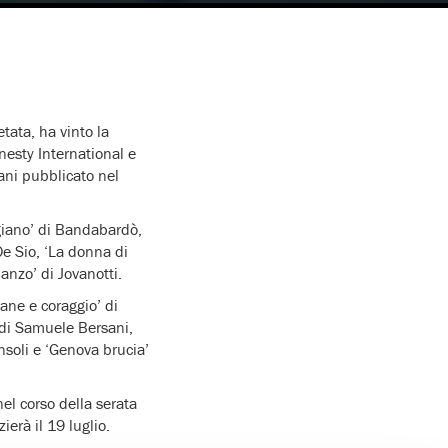
tata, ha vinto la
nesty International e
mani pubblicato nel
igiano’ di Bandabardò,
De Sio, ‘La donna di
danzo’ di Jovanotti.
Pane e coraggio’ di
 di Samuele Bersani,
nsoli e ‘Genova brucia’
el corso della serata
ierà il 19 luglio.