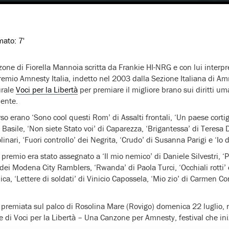
imato:
7'
zone di Fiorella Mannoia scritta da Frankie HI-NRG e con lui interpre
emio Amnesty Italia, indetto nel 2003 dalla Sezione Italiana di Am
urale
Voci per la Libertà
per premiare il migliore brano sui diritti u
dente.
orso erano ‘Sono cool questi Rom’ di Assalti frontali, ‘Un paese cort
 Basile, ‘Non siete Stato voi’ di Caparezza, ‘Brigantessa’ di Teresa 
inari, ‘Fuori controllo’ dei Negrita, ‘Crudo’ di Susanna Parigi e ‘Io 
l premio era stato assegnato a ‘Il mio nemico’ di Daniele Silvestri, ‘
 dei Modena City Ramblers, ‘Rwanda’ di Paola Turci, ‘Occhiali rotti’
a, ‘Lettere di soldati’ di Vinicio Capossela, ‘Mio zio’ di Carmen Co
 premiata sul palco di Rosolina Mare (Rovigo) domenica 22 luglio, n
e di Voci per la Libertà – Una Canzone per Amnesty, festival che iniz