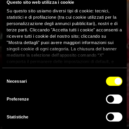
Questo sito web utilizza i cookie
Su questo sito usiamo diversi tipi di cookie: tecnici,
statistici e di profilazione (tra cui cookie utilizzati per la
personalizzazione degli annunci pubblicitari), nostri e di
terze parti. Cliccando "Accetta tutti i cookie" acconsenti a
ricevere tutti i cookie del nostro sito; cliccando su
"Mostra dettagli" puoi avere maggiori informazioni sui
singoli cookie di ogni categoria. La chiusura del banner
mediante la selezione dell'apposito comando “X”
comporta il permanere delle impostazioni di default, e
dunque la continuazione della navigazione con i cookie
tecnici. Se vuoi maggiori informazioni sul funzionamento
Selezione
dei cookie attivi sul sito clicca
qui
Necessari
del
consenso
Preferenze
Fire Under the Snow esce in
Dvd
Statistiche