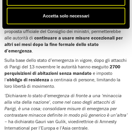
fornirebbe ai servizi di sicurezza carta bianca per chiudere
organizzazioni e moschee, perquisire abitazioni senza
mandato e limitare la libertà di movimento.
Accetta solo necessari
L’emendamento, che domani potrebbe diventare una
proposta ufficiale del Consiglio dei ministri, permetterebbe
alle autorità di
continuare a usare misure eccezionali per
altri sei mesi dopo la fine formale dello stato
d’emergenza
.
Sulla base dello stato d’emergenza in vigore, dopo gli attacchi
di Parigi del 13 novembre le autorità hanno eseguito
2700
perquisizioni di abitazioni senza mandato
e imposto
l’
obbligo di residenza
a centinaia di persone, limitando la
loro libertà di movimento.
‘Dichiarare lo stato d’emergenza di fronte a una ‘minaccia
alla vita della nazione’, come nel caso degli attacchi di
Parigi, è una cosa; consolidare misure di emergenza per
contrastare minacce definite in modo più generico è un’altra’
– ha dichiarato Gauri van Gulik, vicedirettrice di Amnesty
International per l’Europa e l’Asia centrale.