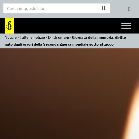
Notizie
»
Tutte le notizie
»
Diritti umani
»
Giornata della memoria: diritto
nato dagli orrori della Seconda guerra mondiale sotto attacco