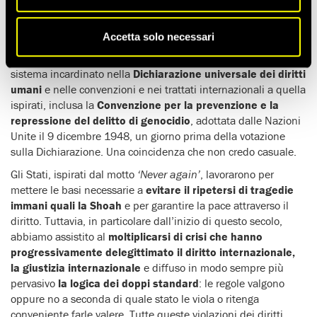
“‘È avvenuto, quindi può accadere di nuovo’. Per decenni,
l’ammonimento di Primo Levi si è scolorito nelle nostre
Accetta solo necessari
coscienze, a lungo fiduciose nel sistema di protezione
costruito poco alla volta dopo la Seconda guerra mondiale. Un
sistema incardinato nella
Dichiarazione universale dei diritti
umani
e nelle convenzioni e nei trattati internazionali a quella
ispirati, inclusa la
Convenzione per la prevenzione e la
repressione del delitto di genocidio
, adottata dalle Nazioni
Unite il 9 dicembre 1948, un giorno prima della votazione
sulla Dichiarazione. Una coincidenza che non credo casuale.
Gli Stati, ispirati dal motto
‘Never again’
, lavorarono per
mettere le basi necessarie a
evitare il ripetersi di tragedie
immani quali la Shoah
e per garantire la pace attraverso il
diritto. Tuttavia, in particolare dall’inizio di questo secolo,
abbiamo assistito al
moltiplicarsi di crisi che hanno
progressivamente delegittimato il diritto internazionale,
la giustizia internazionale
e diffuso in modo sempre più
pervasivo
la logica dei doppi standard
: le regole valgono
oppure no a seconda di quale stato le viola o ritenga
conveniente farle valere. Tutte queste violazioni dei diritti