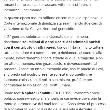
umani hanno causato e causano vittime e sofferenze
inenarrabili nel mondo.
In questa epoca oscura brillano ancora motivi di speranza: la
Corte internazionale di giustizia sta esaminando due casi di
violazione della Convenzione sul genocidio.
Il 27 gennaio celebriamo la Giornata della memoria,
ricordando
sei milioni di ebrei uccisi dai criminali nazisti
con il contributo di altri paesi, tra cui l’Italia
. Invito tutte e
tutti a ricordare e a rammentare, a richiamare al cuore e alla
mente, l’avvertimento ancora attuale di quella tragedia. Non
un atto di memoria che guarda solo, e doverosamente, al
passato. Anche un atto di memoria che, con le parole di Levi,
si proietta sul nostro presente sollecitando quello che
ciascuna e ciascuno di noi, a sua misura, può fare per
contrastare le violazioni dei diritti umani.
Come fece
Raphael Lemkin
(1900-1959), avvocato ebreo
polacco sopravvissuto alla Shoah, in cui invece trovarono la
morte quarantanove dei suoi familiari. Consulente al processo
di Norimberga, dedicò il resto della sua vita a
definire il