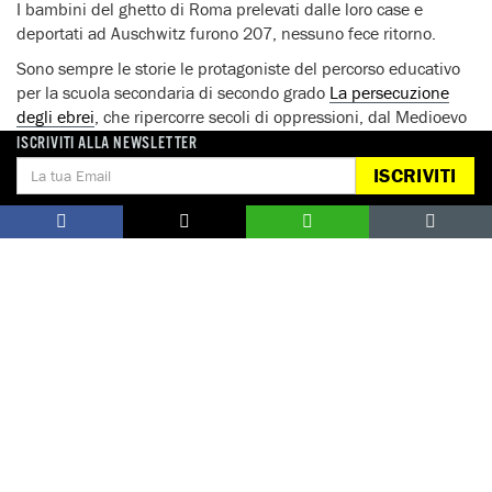
I bambini del ghetto di Roma prelevati dalle loro case e
deportati ad Auschwitz furono 207, nessuno fece ritorno.
Sono sempre le storie le protagoniste del percorso educativo
per la scuola secondaria di secondo grado
La persecuzione
degli ebrei
, che ripercorre secoli di oppressioni, dal Medioevo
fino alla notte dei cristalli, per arrivare perfino ai libri per
ISCRIVITI ALLA NEWSLETTER
l’infanzia degli anni 30’, in cui gli stessi bambini diventarono
ISCRIVITI
oggetto della propaganda del regime nazista.
Storie che
risultano imprescindibili per comprendere che il futuro
nasce dalla conoscenza del passato
, per riconoscere le
ragioni personali alla base dei comportamenti discriminatori e
sottolineare l’importanza della responsabilità delle singole
persone nei confronti del gruppo e della comunità.
Affinché
la Storia non si ripeta.
Notizie correlate per tema