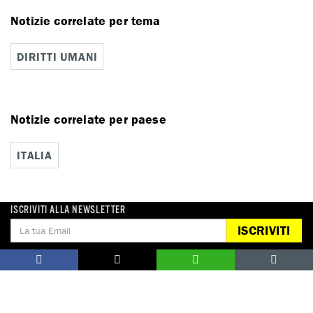
Notizie correlate per tema
DIRITTI UMANI
Notizie correlate per paese
ITALIA
ISCRIVITI ALLA NEWSLETTER
ISCRIVITI
DONA
Aiutaci con una donazione, ora.
FIRMA
Difendi i diritti umani, in prima persona.