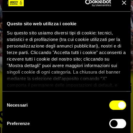
Questo sito web utilizza i cookie
Su questo sito usiamo diversi tipi di cookie: tecnici,
statistici e di profilazione (tra cui cookie utilizzati per la
personalizzazione degli annunci pubblicitari), nostri e di
terze parti. Cliccando "Accetta tutti i cookie" acconsenti a
ricevere tutti i cookie del nostro sito; cliccando su
"Mostra dettagli" puoi avere maggiori informazioni sui
singoli cookie di ogni categoria. La chiusura del banner
mediante la selezione dell'apposito comando “X”
comporta il permanere delle impostazioni di default, e
dunque la continuazione della navigazione con i cookie
tecnici. Se vuoi maggiori informazioni sul funzionamento
Selezione
dei cookie attivi sul sito clicca
qui
Necessari
del
consenso
Preferenze
“Human Lights” in onda su