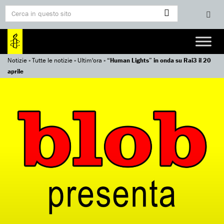
Notizie
»
Tutte le notizie
»
Ultim'ora
»
“Human Lights” in onda su Rai3 il 20
aprile