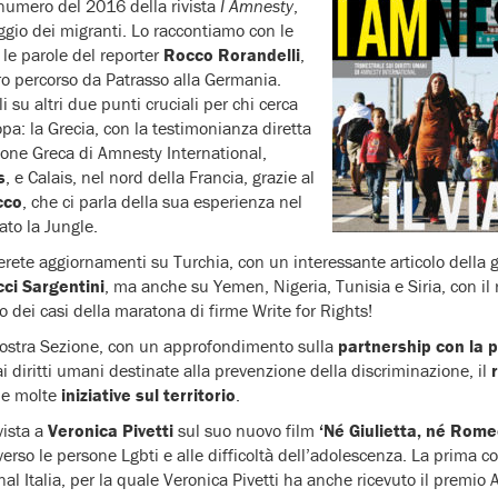
I numero del 2016 della rivista
I Amnesty
,
aggio dei migranti. Lo raccontiamo con le
le parole del reporter
Rocco Rorandelli
,
oro percorso da Patrasso alla Germania.
li su altri due punti cruciali per chi cerca
pa: la Grecia, con la testimonianza diretta
zione Greca di Amnesty International,
s
, e Calais, nel nord della Francia, grazie al
cco
, che ci parla della sua esperienza nel
ato la Jungle.
rete aggiornamenti su Turchia, con un interessante articolo della gi
ci Sargentini
, ma anche su Yemen, Nigeria, Tunisia e Siria, con il
o dei casi della maratona di firme Write for Rights!
a nostra Sezione, con un approfondimento sulla
partnership con la po
ai diritti umani destinate alla prevenzione della discriminazione, il
le molte
iniziative sul territorio
.
vista a
Veronica Pivetti
sul suo nuovo film
‘Né Giulietta, né Rome
verso le persone Lgbti e alle difficoltà dell’adolescenza. La prima
l Italia, per la quale Veronica Pivetti ha anche ricevuto il premio A