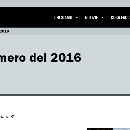
CHI SIAMO
NOTIZIE
COSA FAC
l 2016
umero del 2016
imato:
3'