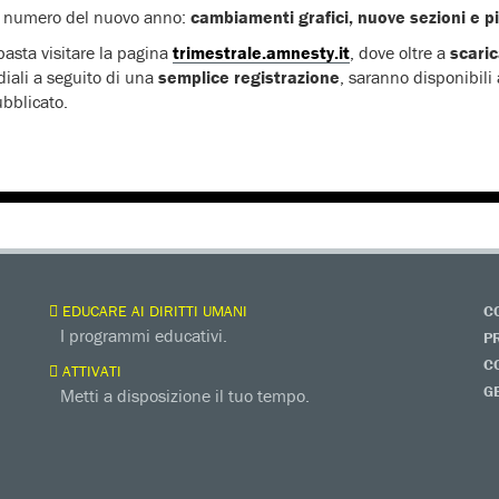
o numero del nuovo anno:
cambiamenti grafici, nuove sezioni e pi
 basta visitare la pagina
trimestrale.amnesty.it
, dove oltre a
scaric
diali a seguito di una
semplice registrazione
, saranno disponibili
bblicato.
EDUCARE AI DIRITTI UMANI
C
I programmi educativi.
P
C
ATTIVATI
G
Metti a disposizione il tuo tempo.