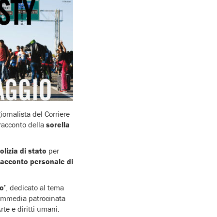
ornalista del Corriere
 racconto della
sorella
lizia di stato
per
racconto personale di
o’
, dedicato al tema
 commedia patrocinata
rte e diritti umani.