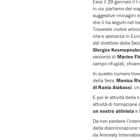
Esce il 29 gennaio il 
in cui parliamo del vi
suggestive immagini e 
che li ha seguiti nel l
Troverete inoltre artico
vita e speranza in Euro
del direttore della Se
Giorgos Kosmopoulo
racconto di
Marino Fi
campo rifugiati, chiam
In questo numero trove
della Sera,
Monica Ric
di Rania Alabassi
, un
E poi le attività dell
attività di formazione 
un nostro attivista
e 
Da non perdere l’inter
della discriminazione 
da Amnesty Internationa