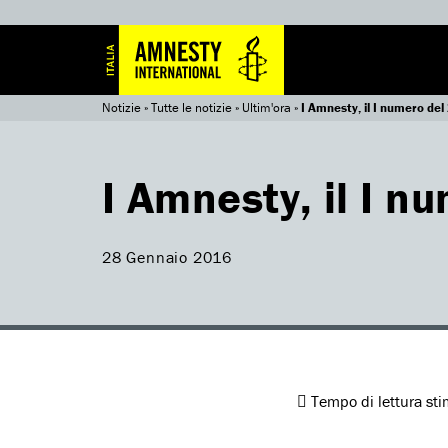
Notizie
»
Tutte le notizie
»
Ultim'ora
»
I Amnesty, il I numero de
I Amnesty, il I n
28 Gennaio 2016
Tempo di lettura st