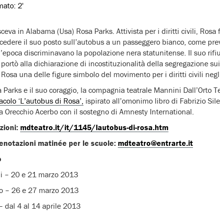
imato:
2'
ceva in Alabama (Usa) Rosa Parks. Attivista per i diritti civili, Rosa
i cedere il suo posto sull’autobus a un passeggero bianco, come prev
l’epoca discriminavano la popolazione nera statunitense. Il suo rifi
rtò alla dichiarazione di incostituzionalità della segregazione su
Rosa una delle figure simbolo del movimento per i diritti civili negli
a Parks e il suo coraggio, la compagnia teatrale Mannini Dall’Orto 
acolo ‘L’autobus di Rosa’,
ispirato all’omonimo libro di Fabrizio Sile
a Orecchio Acerbo con il sostegno di Amnesty International.
zioni:
mdteatro.it/it/1145/lautobus-di-rosa.htm
renotazioni matinée per le scuole:
mdteatro@entrarte.it
o
i – 20 e 21 marzo 2013
no – 26 e 27 marzo 2013
 – dal 4 al 14 aprile 2013