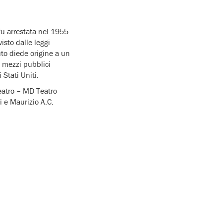
 fu arrestata nel 1955
isto dalle leggi
uto diede origine a un
i mezzi pubblici
 Stati Uniti.
Teatro – MD Teatro
i e Maurizio A.C.