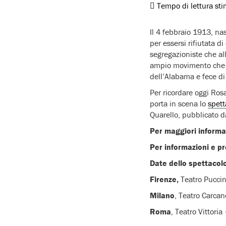
Tempo di lettura st
Il 4 febbraio 1913, nas
per essersi rifiutata d
segregazioniste che al
ampio movimento che po
dell’Alabama e fece di 
Per ricordare oggi Ros
porta in scena lo
spett
Quarello, pubblicato d
Per maggiori informa
Per informazioni e p
Date dello spettacol
Firenze,
Teatro Puccin
Milano
, Teatro Carca
Roma
, Teatro Vittoria