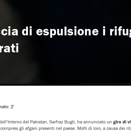
ia di espulsione i rifu
rati
imato:
2'
o dell’Interno del Pakistan, Sarfraz Bugti, ha annunciato un
giro di v
 compresi gli afgani presenti nel paese. Molti di loro, a causa dei ri