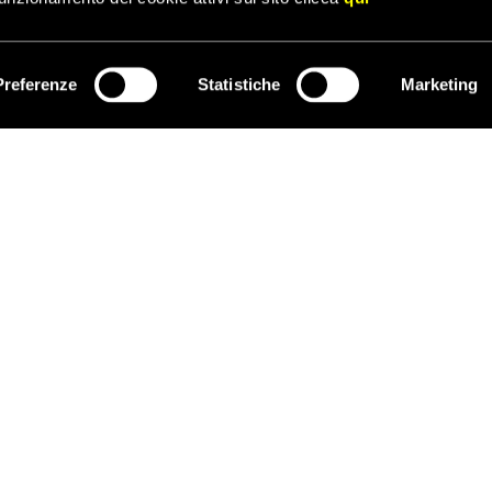
ANISTAN
Preferenze
Statistiche
Marketing
ISCRIVITI
agosto 2021, quando hanno
 potere in Afghanistan, i
i hanno avviato una nuova era
nze e violazioni dei diritti