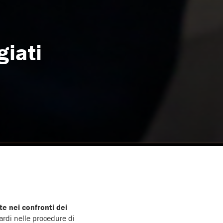
giati
ite nei confronti dei
tardi nelle procedure di