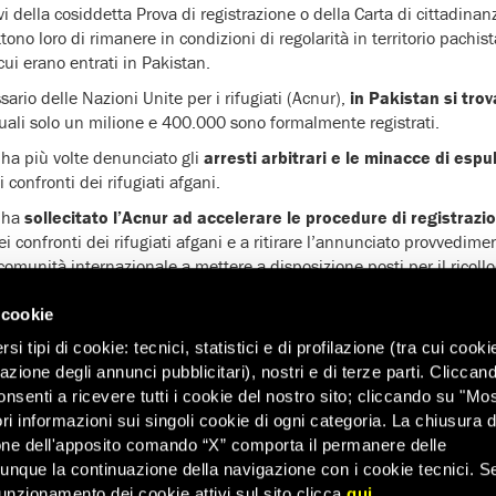
vi della cosiddetta Prova di registrazione o della Carta di cittadinan
o loro di rimanere in condizioni di regolarità in territorio pachist
 cui erano entrati in Pakistan.
ario delle Nazioni Unite per i rifugiati (Acnur),
in Pakistan si trov
quali solo un milione e 400.000 sono formalmente registrati.
ha più volte denunciato gli
arresti arbitrari e le minacce di espu
 confronti dei rifugiati afgani.
l ha
sollecitato l’Acnur ad accelerare le procedure di registrazi
ei confronti dei rifugiati afgani e a ritirare l’annunciato provvedim
a comunità internazionale a mettere a disposizione posti per il rico
 cookie
i tipi di cookie: tecnici, statistici e di profilazione (tra cui cooki
zazione degli annunci pubblicitari), nostri e di terze parti. Cliccan
onsenti a ricevere tutti i cookie del nostro sito; cliccando su "Mo
ri informazioni sui singoli cookie di ogni categoria. La chiusura d
one dell'apposito comando “X” comporta il permanere delle
dunque la continuazione della navigazione con i cookie tecnici. S
DIAMO I DIRITTI UMANI IN 
unzionamento dei cookie attivi sul sito clicca
qui