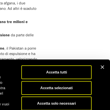
za afgana, i due
ano. Ad altri è scaduto
ano tre milioni e
lsione
da parte delle
one
, il Pakistan a porre
ento di espulsione e ha
llocamento, velocizzando
Accetta tutti
e
do
Accetta selezionati
stra
el
Scopri tutti gli appelli
Accetta solo necessari
e vuoi