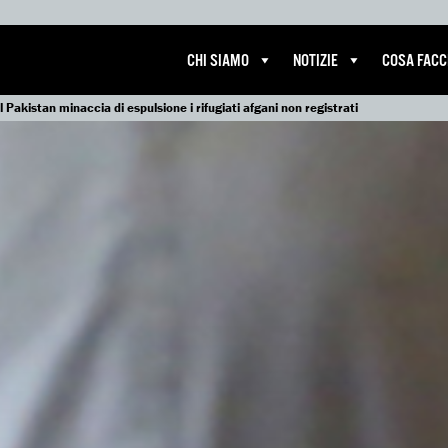
CHI SIAMO
NOTIZIE
COSA FAC
Il Pakistan minaccia di espulsione i rifugiati afgani non registrati