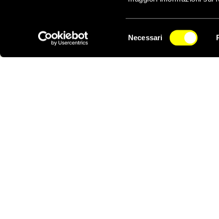
AFGH
Selezione
Necessari
del
NEWSLETTER
consenso
FIRMA ORA
Si moltiplicano le stragi, ma non gli
Dal 15 
sforzi istituzionali per fermarle. Noi
preso il
stiamo con i rifugiati!
taleban
di viole
umani.
Notizie correlate per tema