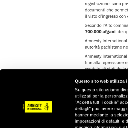
registrazione, sono pri
documenti che permetton
il visto d’ingresso con
Secondo l’Alto commiss
700.000 afgani
, dei 
Amnesty International 
autorità pachistane nei
Amnesty Internationa
fine alla repressione n
esortato gli stati dell
il rilascio dei visti.
Questo sito web utilizza i
Su questo sito usiamo divers
utilizzati per la personaliz
"Accetta tutti i cookie" acc
dettagli" puoi avere maggio
ATTIVATI ORA
banner mediante la selezi
impostazioni di default, e 
NOI STIAMO CON I RIFUGIATI
DIFEN
maggiori informazioni sul f