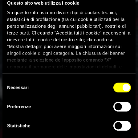
Questo sito web utilizza i cookie
Su questo sito usiamo diversi tipi di cookie: tecnici,
statistici e di profilazione (tra cui cookie utilizzati per la
personalizzazione degli annunci pubblicitari), nostri e di
terze parti. Cliccando "Accetta tutti i cookie" acconsenti a
ricevere tutti i cookie del nostro sito; cliccando su
"Mostra dettagli" puoi avere maggiori informazioni sui
singoli cookie di ogni categoria. La chiusura del banner
mediante la selezione dell'apposito comando “X”
comporta il permanere delle impostazioni di default, e
dunque la continuazione della navigazione con i cookie
tecnici. Se vuoi maggiori informazioni sul funzionamento
Selezione
dei cookie attivi sul sito clicca
qui
Necessari
del
consenso
Il parlamento danese respinga
Preferenze
le modifiche alla legge sui
rifugiati
Statistiche