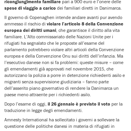
ricongiungimento familiare
pari a 900 euro e l’onere delle
spese di viaggio a carico
dei familiari diretti in Danimarca.
Il governo di Copenaghen intende andare avanti pur avendo
ammesso il rischio di
violare l’articolo 8 della Convenzione
europea dei diritti umani
, che garantisce il diritto alla vita
familiare. L’Alto commissariato delle Nazioni Unite per i
rifugiati ha segnalato che le proposte all’esame del
parlamento potrebbero violare altri articoli della Convenzione
europea e della Convenzione Onu sui diritti dell’infanzia. Ma
l’esecutivo danese non si fa problemi: queste misure – come
gli emendamenti già approvati nel novembre 2015, che
autorizzano la polizia a porre in detenzione richiedenti asilo e
migranti senza supervisione giudiziaria – fanno parte
dell’asserito piano governativo di rendere la Danimarca un
paese meno attraente per i richiedenti asilo.
Dopo l’esame di oggi,
il 26 gennaio è previsto il voto
per la
traduzione in legge degli emendamenti.
Amnesty International ha sollecitato i governi a sollevare la
questione delle politiche danesi in materia di rifugiati in