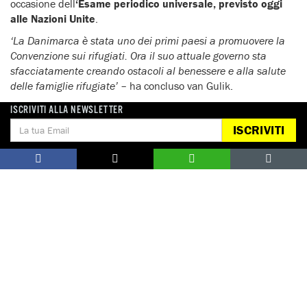
occasione dell
‘Esame periodico universale, previsto oggi
alle Nazioni Unite
.
‘La Danimarca è stata uno dei primi paesi a promuovere la
Convenzione sui rifugiati. Ora il suo attuale governo sta
sfacciatamente creando ostacoli al benessere e alla salute
delle famiglie rifugiate’
– ha concluso van Gulik.
ISCRIVITI ALLA NEWSLETTER
ISCRIVITI
Notizie correlate per tema
MIGRANTI, RIFUGIATI E RICHIEDENTI ASILO
Notizie correlate per paese