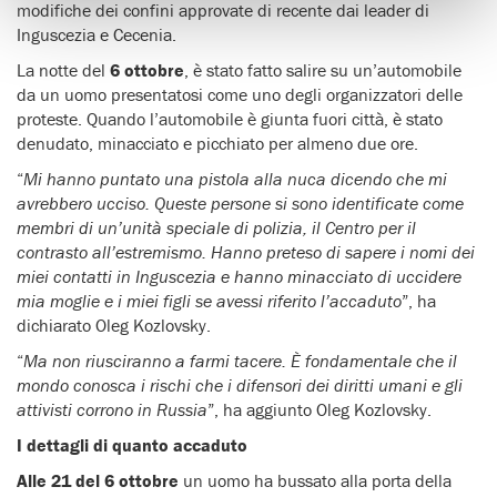
modifiche dei confini approvate di recente dai leader di
Inguscezia e Cecenia.
La notte del
6 ottobre
, è stato fatto salire su un’automobile
da un uomo presentatosi come uno degli organizzatori delle
proteste. Quando l’automobile è giunta fuori città, è stato
denudato, minacciato e picchiato per almeno due ore.
“
Mi hanno puntato una pistola alla nuca dicendo che mi
avrebbero ucciso. Queste persone si sono identificate come
membri di un’unità speciale di polizia, il Centro per il
contrasto all’estremismo. Hanno preteso di sapere i nomi dei
miei contatti in Inguscezia e hanno minacciato di uccidere
mia moglie e i miei figli se avessi riferito l’accaduto
”, ha
dichiarato Oleg Kozlovsky.
“
Ma non riusciranno a farmi tacere. È fondamentale che il
mondo conosca i rischi che i difensori dei diritti umani e gli
attivisti corrono in Russia
”, ha aggiunto Oleg Kozlovsky.
I dettagli di quanto accaduto
Alle 21 del 6 ottobre
un uomo ha bussato alla porta della