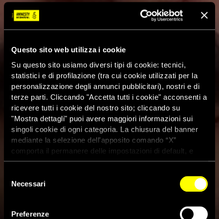
Questo sito web utilizza i cookie
Su questo sito usiamo diversi tipi di cookie: tecnici,
statistici e di profilazione (tra cui cookie utilizzati per la
personalizzazione degli annunci pubblicitari), nostri e di
terze parti. Cliccando "Accetta tutti i cookie" acconsenti a
ricevere tutti i cookie del nostro sito; cliccando su
"Mostra dettagli" puoi avere maggiori informazioni sui
singoli cookie di ogni categoria. La chiusura del banner
mediante la selezione dell'apposito comando “X”
comporta il permanere delle impostazioni di default, e
dunque la continuazione della navigazione con i cookie
tecnici. Se vuoi maggiori informazioni sul funzionamento
Selezione
dei cookie attivi sul sito clicca
qui
Necessari
del
Inguscezia, Russia: ricercatore
consenso
di Amnesty International
Preferenze