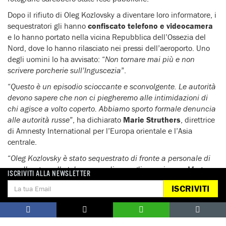
Dopo il rifiuto di Oleg Kozlovsky a diventare loro informatore, i
sequestratori gli hanno
confiscato telefono e videocamera
e lo hanno portato nella vicina Repubblica dell’Ossezia del
Nord, dove lo hanno rilasciato nei pressi dell’aeroporto. Uno
degli uomini lo ha avvisato: “
Non tornare mai più e non
scrivere porcherie sull’Inguscezia
”.
“
Questo è un episodio scioccante e sconvolgente. Le autorità
devono sapere che non ci piegheremo alle intimidazioni di
chi agisce a volto coperto. Abbiamo sporto formale denuncia
alle autorità russe
”, ha dichiarato
Marie Struthers
, direttrice
di Amnesty International per l’Europa orientale e l’Asia
centrale.
“
Oleg Kozlovsky è stato sequestrato di fronte a personale di
un albergo e alle telecamere di sorveglianza, in una Magas
ISCRIVITI ALLA NEWSLETTER
piena di forze di polizia. I responsabili di questo attacco
ISCRIVITI
codardo devono essere rapidamente individuati e portati di
fronte alla giustizia
”, ha concluso Struthers.