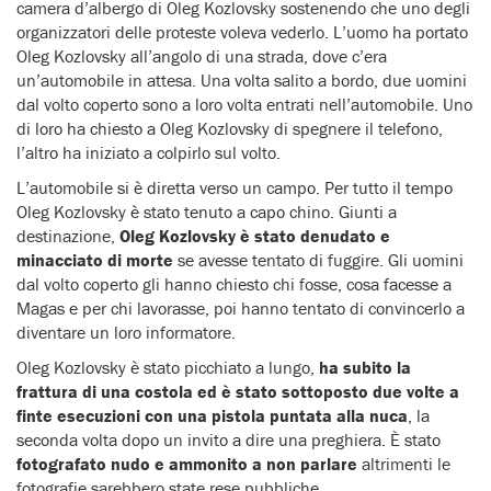
camera d’albergo di Oleg Kozlovsky sostenendo che uno degli
organizzatori delle proteste voleva vederlo. L’uomo ha portato
Oleg Kozlovsky all’angolo di una strada, dove c’era
un’automobile in attesa. Una volta salito a bordo, due uomini
dal volto coperto sono a loro volta entrati nell’automobile. Uno
di loro ha chiesto a Oleg Kozlovsky di spegnere il telefono,
l’altro ha iniziato a colpirlo sul volto.
L’automobile si è diretta verso un campo. Per tutto il tempo
Oleg Kozlovsky è stato tenuto a capo chino. Giunti a
destinazione,
Oleg Kozlovsky è stato denudato e
minacciato di morte
se avesse tentato di fuggire. Gli uomini
dal volto coperto gli hanno chiesto chi fosse, cosa facesse a
Magas e per chi lavorasse, poi hanno tentato di convincerlo a
diventare un loro informatore.
Oleg Kozlovsky è stato picchiato a lungo,
ha subito la
frattura di una costola ed è stato sottoposto due volte a
finte esecuzioni con una pistola puntata alla nuca
, la
seconda volta dopo un invito a dire una preghiera. È stato
fotografato nudo e ammonito a non parlare
altrimenti le
fotografie sarebbero state rese pubbliche.