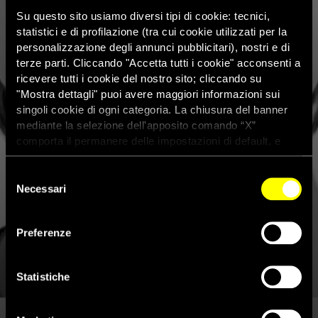
Su questo sito usiamo diversi tipi di cookie: tecnici,
statistici e di profilazione (tra cui cookie utilizzati per la
personalizzazione degli annunci pubblicitari), nostri e di
terze parti. Cliccando "Accetta tutti i cookie" acconsenti a
ricevere tutti i cookie del nostro sito; cliccando su
"Mostra dettagli" puoi avere maggiori informazioni sui
singoli cookie di ogni categoria. La chiusura del banner
mediante la selezione dell'apposito comando “X”
comporta il permanere delle impostazioni di default, e
dunque la continuazione della navigazione con i cookie
tecnici. Se vuoi maggiori informazioni sul funzionamento
Selezione
dei cookie attivi sul sito clicca
qui
Necessari
del
consenso
Preferenze
Statistiche
#IoMiAttivo 2023