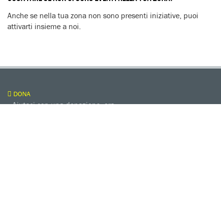
Anche se nella tua zona non sono presenti iniziative, puoi
attivarti insieme a noi.
DONA
Aiutaci con una donazione, ora.
FIRMA
Difendi i diritti umani, in prima persona.
EDUCARE AI DIRITTI UMANI
I programmi educativi.
ATTIVATI
Metti a disposizione il tuo tempo.
CONTATTACI
AREA STAMPA
PRIVACY POLICY
LAVORA CON NOI