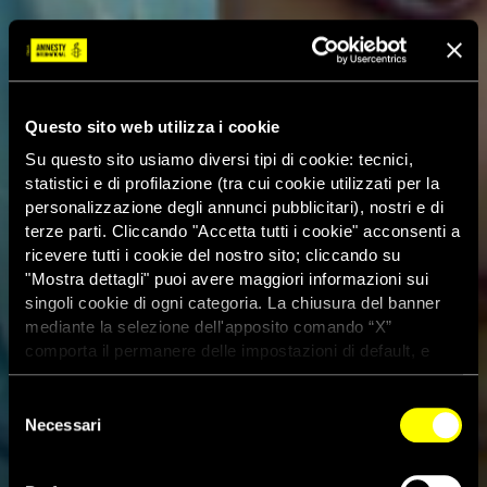
Questo sito web utilizza i cookie
Su questo sito usiamo diversi tipi di cookie: tecnici,
statistici e di profilazione (tra cui cookie utilizzati per la
personalizzazione degli annunci pubblicitari), nostri e di
terze parti. Cliccando "Accetta tutti i cookie" acconsenti a
ricevere tutti i cookie del nostro sito; cliccando su
"Mostra dettagli" puoi avere maggiori informazioni sui
singoli cookie di ogni categoria. La chiusura del banner
mediante la selezione dell'apposito comando “X”
comporta il permanere delle impostazioni di default, e
dunque la continuazione della navigazione con i cookie
tecnici. Se vuoi maggiori informazioni sul funzionamento
Selezione
dei cookie attivi sul sito clicca
qui
Necessari
del
consenso