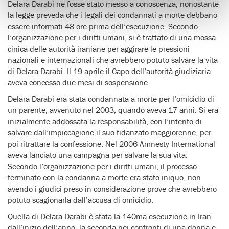
Delara Darabi ne fosse stato messo a conoscenza, nonostante
la legge preveda che i legali dei condannati a morte debbano
essere informati 48 ore prima dell’esecuzione. Secondo
l’organizzazione per i diritti umani, si è trattato di una mossa
cinica delle autorità iraniane per aggirare le pressioni
nazionali e internazionali che avrebbero potuto salvare la vita
di Delara Darabi. Il 19 aprile il Capo dell’autorità giudiziaria
aveva concesso due mesi di sospensione.
Delara Darabi era stata condannata a morte per l’omicidio di
un parente, avvenuto nel 2003, quando aveva 17 anni. Si era
inizialmente addossata la responsabilità, con l’intento di
salvare dall’impiccagione il suo fidanzato maggiorenne, per
poi ritrattare la confessione. Nel 2006 Amnesty International
aveva lanciato una campagna per salvare la sua vita.
Secondo l’organizzazione per i diritti umani, il processo
terminato con la condanna a morte era stato iniquo, non
avendo i giudici preso in considerazione prove che avrebbero
potuto scagionarla dall’accusa di omicidio.
Quella di Delara Darabi è stata la 140ma esecuzione in Iran
dall’inizio dell’anno, la seconda nei confronti di una donna e