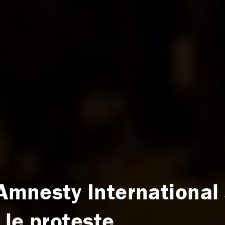
 Amnesty International 
 le proteste