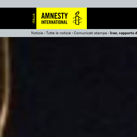
Notizie
»
Tutte le notizie
»
Comunicati stampa
»
Iran, rapporto 