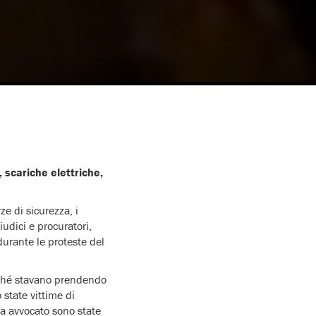
 scariche elettriche,
ze di sicurezza, i
iudici e procuratori,
 durante le proteste del
rché stavano prendendo
 state vittime di
za avvocato sono state