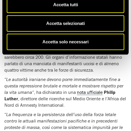
Accetta tutti
In base alle prove che abbiamo esaminato le
forze di
sicurezza iraniane
hanno usato
forza eccessiva e letale
per
stroncare le proteste che, con l’aumento del prezzo della
Accetta selezionati
benzina, si sono svolte dal 15 novembre in oltre 100 città.
Informazioni attendibili parlano di
almeno 106 manifestanti
Accetta solo necessari
uccisi
in 21 città. Tuttavia, il numero effettivo potrebbe essere
più alto e, in base ad alcune fonti, le persone uccise
sarebbero circa 200. Gli organi d’informazione statali hanno
parlato di una manciata di manifestanti uccisi e di almeno
quattro vittime anche tra le forze di sicurezza.
“
Le autorità iraniane devono porre immediatamente fine a
questa repressione brutale e mortale e mostrare rispetto per
la vita umana
“, ha dichiarato in una
nota ufficiale
Philip
Luther
, direttore delle ricerche sul Medio Oriente e l’Africa del
Nord di Amnesty International.
“
La frequenza e la persistenza dell’uso della forza letale
contro le attuali manifestazioni pacifiche e in precedenti
proteste di massa, così come la sistematica impunità per le