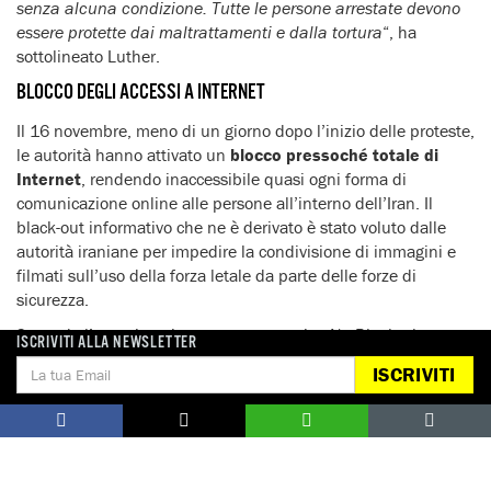
senza alcuna condizione. Tutte le persone arrestate devono
essere protette dai maltrattamenti e dalla tortura
“, ha
sottolineato Luther.
BLOCCO DEGLI ACCESSI A INTERNET
Il 16 novembre, meno di un giorno dopo l’inizio delle proteste,
le autorità hanno attivato un
blocco pressoché totale di
Internet
, rendendo inaccessibile quasi ogni forma di
comunicazione online alle persone all’interno dell’Iran. Il
black-out informativo che ne è derivato è stato voluto dalle
autorità iraniane per impedire la condivisione di immagini e
filmati sull’uso della forza letale da parte delle forze di
sicurezza.
Secondo l’organizzazione non governativa
NetBlocks
, la
ISCRIVITI ALLA NEWSLETTER
connettività iraniana verso il mondo esterno è scesa al quattro
ISCRIVITI
per cento dall’inizio delle proteste.
Tutte le reti mobili sono
state disconnesse
e permane un
black-out quasi totale su
Internet
, sebbene alcuni utenti siano ancora in grado di
collegarsi tramite reti private virtuali e con altri mezzi.
“
Impedire di comunicare attraverso Internet è un attacco