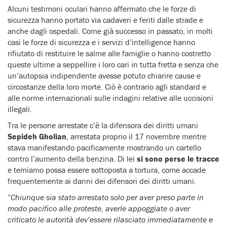
Alcuni testimoni oculari hanno affermato che le forze di
sicurezza hanno portato via cadaveri e feriti dalle strade e
anche dagli ospedali. Come già successo in passato, in molti
casi le forze di sicurezza e i servizi d’intelligence hanno
rifiutato di restituire le salme alle famiglie o hanno costretto
queste ultime a seppellire i loro cari in tutta fretta e senza che
un’autopsia indipendente avesse potuto chiarire cause e
circostanze della loro morte. Ciò è contrario agli standard e
alle norme internazionali sulle indagini relative alle uccisioni
illegali.
Tra le persone arrestate c’è la difensora dei diritti umani
Sepideh Gholian
, arrestata proprio il 17 novembre mentre
stava manifestando pacificamente mostrando un cartello
contro l’aumento della benzina. Di lei
si sono perse le tracce
e temiamo possa essere sottoposta a tortura, come accade
frequentemente ai danni dei difensori dei diritti umani.
“
Chiunque sia stato arrestato solo per aver preso parte in
modo pacifico alle proteste, averle appoggiate o aver
criticato le autorità dev’essere rilasciato immediatamente e