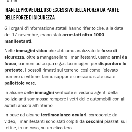
Luther.
IRAN: LE PROVE DELL’USO ECCESSIVO DELLA FORZA DA PARTE
DELLE FORZE DI SICUREZZA
Gli organi d’informazione statali hanno riferito che, alla data
del 17 novembre, erano stati
arrestati oltre 1000
manifestanti
.
Nelle
immagini video
che abbiamo analizzato le
forze di
sicurezza
, oltre a manganellare i manifestanti, usano
armi da
fuoco
, cannoni ad acqua e gas lacrimogeni per
disperdere le
proteste
. I bossoli rimasti sul terreno, così come l’elevato
numero di vittime, fanno supporre che siano state usate
pallottole vere
.
In alcune delle
immagini
verificate si vedono agenti della
polizia anti-sommossa rompere i vetri delle automobili con gli
autisti ancora all’interno.
In base ad alcune
testimonianze oculari
, corroborate da
video, i manifestanti sono stati colpiti da
cecchini
piazzati sui
tetti e, in un caso, su un elicottero.