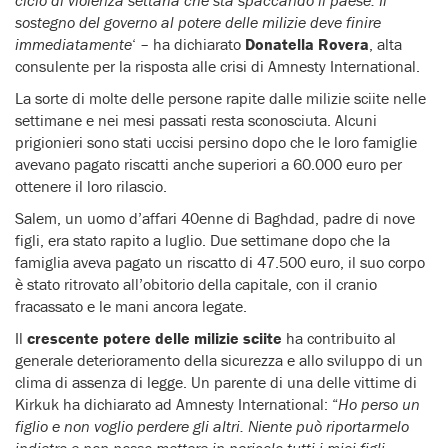
sostegno del governo al potere delle milizie deve finire
immediatamente
‘ – ha dichiarato
Donatella Rovera
, alta
consulente per la risposta alle crisi di Amnesty International.
La sorte di molte delle persone rapite dalle milizie sciite nelle
settimane e nei mesi passati resta sconosciuta. Alcuni
prigionieri sono stati uccisi persino dopo che le loro famiglie
avevano pagato riscatti anche superiori a 60.000 euro per
ottenere il loro rilascio.
Salem, un uomo d’affari 40enne di Baghdad, padre di nove
figli, era stato rapito a luglio. Due settimane dopo che la
famiglia aveva pagato un riscatto di 47.500 euro, il suo corpo
è stato ritrovato all’obitorio della capitale, con il cranio
fracassato e le mani ancora legate.
Il
crescente potere delle milizie sciite
ha contribuito al
generale deterioramento della sicurezza e allo sviluppo di un
clima di assenza di legge. Un parente di una delle vittime di
Kirkuk ha dichiarato ad Amnesty International: “
Ho perso un
figlio e non voglio perdere gli altri. Niente può riportarmelo
indietro e non posso mettere in pericolo tutti i miei figli.