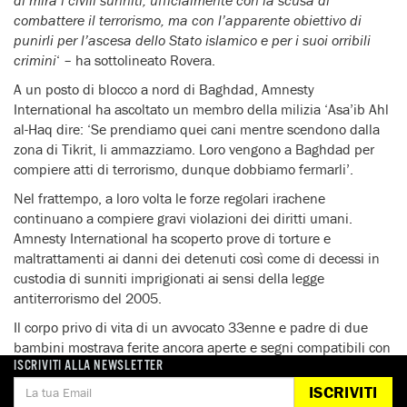
combattere il terrorismo, ma con l’apparente obiettivo di
punirli per l’ascesa dello Stato islamico e per i suoi orribili
crimini
‘ – ha sottolineato Rovera.
A un posto di blocco a nord di Baghdad, Amnesty
International ha ascoltato un membro della milizia ‘Asa’ib Ahl
al-Haq dire: ‘Se prendiamo quei cani mentre scendono dalla
zona di Tikrit, li ammazziamo. Loro vengono a Baghdad per
compiere atti di terrorismo, dunque dobbiamo fermarli’.
Nel frattempo, a loro volta le forze regolari irachene
continuano a compiere gravi violazioni dei diritti umani.
Amnesty International ha scoperto prove di torture e
maltrattamenti ai danni dei detenuti così come di decessi in
custodia di sunniti imprigionati ai sensi della legge
antiterrorismo del 2005.
Il corpo privo di vita di un avvocato 33enne e padre di due
bambini mostrava ferite ancora aperte e segni compatibili con
ISCRIVITI ALLA NEWSLETTER
l’applicazione di corrente elettrica. Un altro uomo, rimasto in
carcere per cinque mesi, è stato torturato con le scariche
ISCRIVITI
elettriche e minacciato di stupro con un bastone prima di