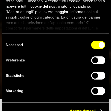
terze parti. Cliccando "Accetta tutti i cookie" acconsenti a
ricevere tutti i cookie del nostro sito; cliccando su
"Mostra dettagli" puoi avere maggiori informazioni sui
singoli cookie di ogni categoria. La chiusura del banner
mediante la selezione dell'apposito comando “X”
comporta il permanere delle impostazioni di default, e
dunque la continuazione della navigazione con i cookie
tecnici. Se vuoi maggiori informazioni sul funzionamento
Selezione
dei cookie attivi sul sito clicca
qui
Necessari
del
consenso
Iraq: crimini di guerra delle
Preferenze
milizie sciite sostenute e
armate dal governo
Statistiche
15 Ottobre 2014
Marketing
Mostra dettagli