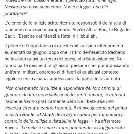
Nessuno sa cosa succederà. Non c’è legge, non c’è
protezione
‘.
L’elenco delle milizie sciite ritenute responsabili della scia di
rapimenti e uccisioni comprende ‘Asa’ib Alh al-Haq, le Brigade
Badr, l’Esercito del Mahdi e Kata’ib Hizbullah.
Il potere e l’importanza di queste milizie sono ulteriormente
aumentati da giugno, dopo che il ritiro dell’esercito iracheno
ha lasciato quasi un terzo del paese allo Stato islamico. Ne
fanno parte decine di migliaia di persone che, pur indossando
uniformi militari, operano al di fuori di qualsiasi contesto
legale e senza alcuna supervisione da parte delle autorità.
‘
Non chiamando le milizie a rispondere dei loro crimini di
guerra e di altre gravi violazioni dei diritti umani, le autorità
irachene hanno praticamente dato via libera alla loro
violenza sfrenata contro i sunniti. Il nuovo governo del primo
ministro Haider al-Abadi deve agire subito per riprendere il
controllo delle milizie e ristabilire la legge
‘ – ha affermato
Rovera. ‘
Le milizie sciite stanno prendendo selvaggiamente
di mira i civili sunniti, ufficialmente con la scusa di