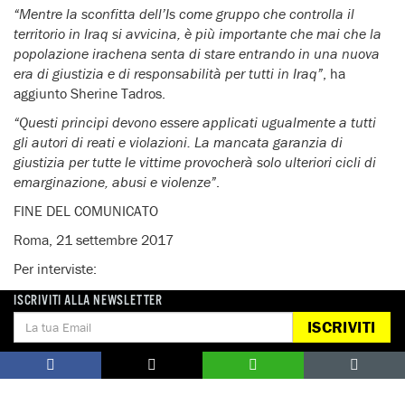
“Mentre la sconfitta dell’Is come gruppo che controlla il
territorio in Iraq si avvicina, è più importante che mai che la
popolazione irachena senta di stare entrando in una nuova
era di giustizia e di responsabilità per tutti in Iraq”
, ha
aggiunto Sherine Tadros.
“Questi principi devono essere applicati ugualmente a tutti
gli autori di reati e violazioni. La mancata garanzia di
giustizia per tutte le vittime provocherà solo ulteriori cicli di
emarginazione, abusi e violenze”
.
FINE DEL COMUNICATO
Roma, 21 settembre 2017
Per interviste:
Amnesty International Italia – Ufficio Stampa
ISCRIVITI ALLA NEWSLETTER
ISCRIVITI
Tel. 06 4490224 – cell. 348 6974361, e-mail:
press@amnesty.it