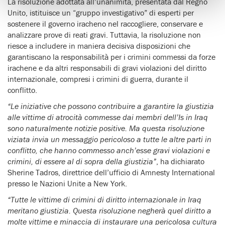
La risoluzione adottata all’unanimità, presentata dal Regno
Unito, istituisce un “gruppo investigativo” di esperti per
sostenere il governo iracheno nel raccogliere, conservare e
analizzare prove di reati gravi. Tuttavia, la risoluzione non
riesce a includere in maniera decisiva disposizioni che
garantiscano la responsabilità per i crimini commessi da forze
irachene e da altri responsabili di gravi violazioni del diritto
internazionale, compresi i crimini di guerra, durante il
conflitto.
“Le iniziative che possono contribuire a garantire la giustizia
alle vittime di atrocità commesse dai membri dell’Is in Iraq
sono naturalmente notizie positive. Ma questa risoluzione
viziata invia un messaggio pericoloso a tutte le altre parti in
conflitto, che hanno commesso anch’esse gravi violazioni e
crimini, di essere al di sopra della giustizia”
, ha dichiarato
Sherine Tadros, direttrice dell’ufficio di Amnesty International
presso le Nazioni Unite a New York.
“Tutte le vittime di crimini di diritto internazionale in Iraq
meritano giustizia. Questa risoluzione negherà quel diritto a
molte vittime e minaccia di instaurare una pericolosa cultura