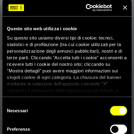
Questo sito web utilizza i cookie
Su questo sito usiamo diversi tipi di cookie: tecnici,
statistici e di profilazione (tra cui cookie utilizzati per la
personalizzazione degli annunci pubblicitari), nostri e di
terze parti. Cliccando "Accetta tutti i cookie" acconsenti a
ricevere tutti i cookie del nostro sito; cliccando su
"Mostra dettagli" puoi avere maggiori informazioni sui
singoli cookie di ogni categoria. La chiusura del banner
mediante la selezione dell'apposito comando “X”
comporta il permanere delle impostazioni di default, e
dunque la continuazione della navigazione con i cookie
tecnici. Se vuoi maggiori informazioni sul funzionamento
Selezione
Iraq: la risoluzione viziata del
dei cookie attivi sul sito clicca
qui
Necessari
del
consiglio di sicurezza dell’Onu
consenso
sull’IS minaccia di consolidare
Preferenze