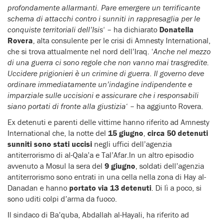
profondamente allarmanti. Pare emergere un terrificante
schema di attacchi contro i sunniti in rappresaglia per le
conquiste territoriali dell’Isis
‘ – ha dichiarato
Donatella
Rovera
, alta consulente per le crisi di Amnesty International,
che si trova attualmente nel nord dell’Iraq. ‘
Anche nel mezzo
di una guerra ci sono regole che non vanno mai trasgredite.
Uccidere prigionieri è un crimine di guerra. Il governo deve
ordinare immediatamente un’indagine indipendente e
imparziale sulle uccisioni e assicurare che i responsabili
siano portati di fronte alla giustizia
‘ – ha aggiunto Rovera.
Ex detenuti e parenti delle vittime hanno riferito ad Amnesty
International che, la notte del
15 giugno
,
circa 50 detenuti
sunniti sono stati uccisi
negli uffici dell’agenzia
antiterrorismo di al-Qala’a e Tal’Afar.In un altro episodio
avvenuto a Mosul la sera del
9 giugno
, soldati dell’agenzia
antiterrorismo sono entrati in una cella nella zona di Hay al-
Danadan e hanno
portato via 13 detenuti
. Di lì a poco, si
sono uditi colpi d’arma da fuoco.
Il sindaco di Ba’quba, Abdallah al-Hayali, ha riferito ad