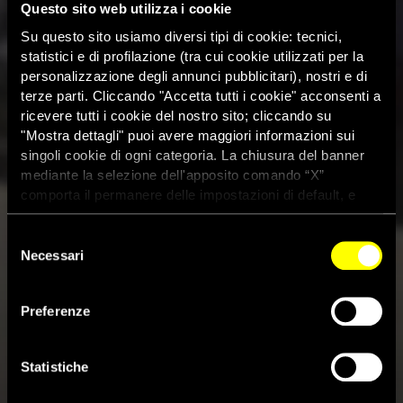
Questo sito web utilizza i cookie
Su questo sito usiamo diversi tipi di cookie: tecnici,
statistici e di profilazione (tra cui cookie utilizzati per la
personalizzazione degli annunci pubblicitari), nostri e di
terze parti. Cliccando "Accetta tutti i cookie" acconsenti a
ricevere tutti i cookie del nostro sito; cliccando su
"Mostra dettagli" puoi avere maggiori informazioni sui
singoli cookie di ogni categoria. La chiusura del banner
mediante la selezione dell'apposito comando “X”
comporta il permanere delle impostazioni di default, e
dunque la continuazione della navigazione con i cookie
tecnici. Se vuoi maggiori informazioni sul funzionamento
Selezione
dei cookie attivi sul sito clicca
qui
Necessari
del
consenso
Iraq: testimonianze su decine di
Preferenze
detenuti sunniti uccisi per
rappresaglia
Statistiche