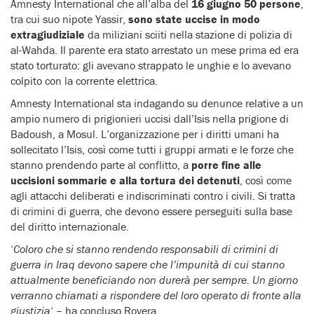
Amnesty International che all’alba del
16 giugno 50 persone
,
tra cui suo nipote Yassir,
sono state uccise in modo
extragiudiziale
da miliziani sciiti nella stazione di polizia di
al-Wahda. Il parente era stato arrestato un mese prima ed era
stato torturato: gli avevano strappato le unghie e lo avevano
colpito con la corrente elettrica.
Amnesty International sta indagando su denunce relative a un
ampio numero di prigionieri uccisi dall’Isis nella prigione di
Badoush, a Mosul. L’organizzazione per i diritti umani ha
sollecitato l’Isis, così come tutti i gruppi armati e le forze che
stanno prendendo parte al conflitto, a
porre fine alle
uccisioni sommarie e alla tortura dei detenuti
, così come
agli attacchi deliberati e indiscriminati contro i civili. Si tratta
di crimini di guerra, che devono essere perseguiti sulla base
del diritto internazionale.
‘
Coloro che si stanno rendendo responsabili di crimini di
guerra in Iraq devono sapere che l’impunità di cui stanno
attualmente beneficiando non durerà per sempre. Un giorno
verranno chiamati a rispondere del loro operato di fronte alla
giustizia
‘ – ha concluso Rovera.