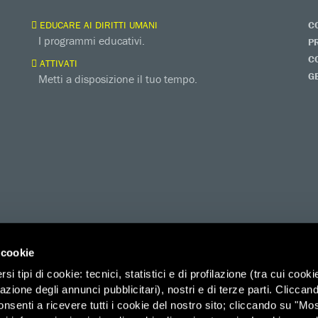
EDUCARE AI DIRITTI UMANI
C
I programmi educativi.
P
C
ATTIVATI
G
Metti a disposizione il tuo tempo.
 cookie
i tipi di cookie: tecnici, statistici e di profilazione (tra cui cooki
zazione degli annunci pubblicitari), nostri e di terze parti. Cliccan
ico di Savoia 2b (Spazio 3M) – 00185 Roma, Organizzazione di Volontariato
onsenti a ricevere tutti i cookie del nostro sito; cliccando su "Mo