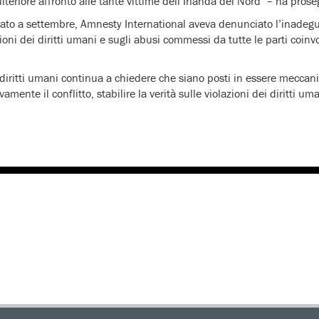
ulteriore affronto alle tante vittime dell’Irlanda del Nord’ – ha pros
cato a settembre, Amnesty International aveva denunciato l’inadeg
ioni dei diritti umani e sugli abusi commessi da tutte le parti coinvo
 diritti umani continua a chiedere che siano posti in essere meccan
mente il conflitto, stabilire la verità sulle violazioni dei diritti u