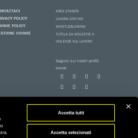
ONTATTACI
AREA STAMPA
RIVACY POLICY
LAVORA CON NOI
OOKIE POLICY
WHISTLEBLOWING
ESTIONE COOKIE
TUTELA DA MOLESTIE O
VIOLENZE SUL LAVORO
Seguici sui nostri profili
social
Accetta tutti
e
do
 iscritta al RUNTS con determinazione n. G02926 del
Accetta selezionati
stra