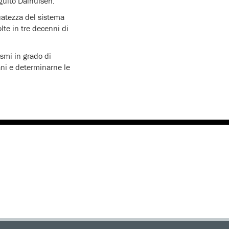
eguito Dalhuisen.
uatezza del sistema
lte in tre decenni di
ismi in grado di
mani e determinarne le