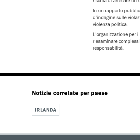
rischia di arrecare un 
In un rapporto pubbli
d’indagine sulle violaz
violenza politica.
L’organizzazione per i
riesaminare complessiva
responsabilità.
Notizie correlate per paese
IRLANDA