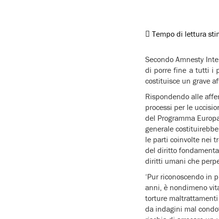
Tempo di lettura st
Secondo Amnesty Intern
di porre fine a tutti 
costituisce un grave af
Rispondendo alle affer
processi per le uccisio
del Programma Europa e
generale costituirebbe 
le parti coinvolte nei 
del diritto fondamental
diritti umani che perp
‘Pur riconoscendo in p
anni, è nondimeno vital
torture maltrattamenti 
da indagini mal condot