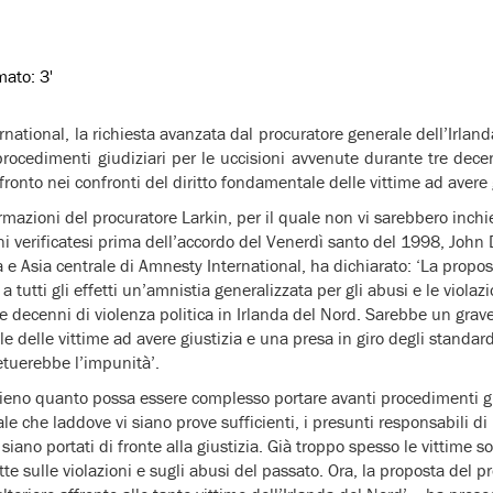
imato:
3'
ational, la richiesta avanzata dal procuratore generale dell’Irlan
i procedimenti giudiziari per le uccisioni avvenute durante tre decen
fronto nei confronti del diritto fondamentale delle vittime ad avere 
mazioni del procuratore Larkin, per il quale non vi sarebbero inchie
ni verificatesi prima dell’accordo del Venerdì santo del 1998, John 
 Asia centrale di Amnesty International, ha dichiarato: ‘La propos
a tutti gli effetti un’amnistia generalizzata per gli abusi e le viola
tre decenni di violenza politica in Irlanda del Nord. Sarebbe un grave
e delle vittime ad avere giustizia e una presa in giro degli standard
etuerebbe l’impunità’.
ieno quanto possa essere complesso portare avanti procedimenti gi
e che laddove vi siano prove sufficienti, i presunti responsabili di u
siano portati di fronte alla giustizia. Già troppo spesso le vittime s
te sulle violazioni e sugli abusi del passato. Ora, la proposta del p