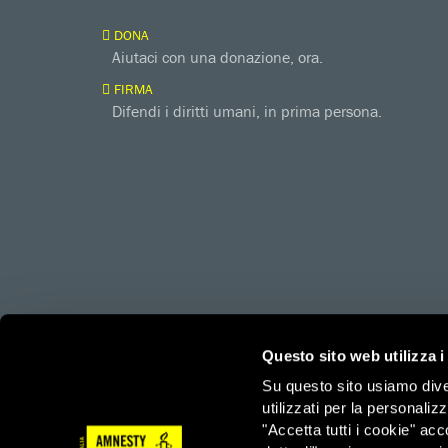
DONA
Aiutaci con una donazione, ora.
FIRMA
Difendi i diritti umani, in prima persona.
amnesty.org
Together with
Questo sito web utilizza i
Su questo sito usiamo divers
utilizzati per la personaliz
Amnesty International – Sezione Italiana OdV – Via Ludov
"Accetta tutti i cookie" acc