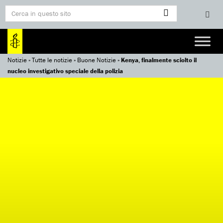
Notizie
»
Tutte le notizie
»
Buone Notizie
»
Kenya, finalmente sciolto il
nucleo investigativo speciale della polizia