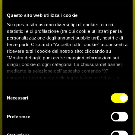
Questo sito web utilizza i cookie
Su questo sito usiamo diversi tipi di cookie: tecnici,
statistici e di profilazione (tra cui cookie utilizzati per la
personalizzazione degli annunci pubblicitari), nostri e di
terze parti. Cliccando "Accetta tutti i cookie" acconsenti a
ricevere tutti i cookie del nostro sito; cliccando su
"Mostra dettagli" puoi avere maggiori informazioni sui
singoli cookie di ogni categoria. La chiusura del banner
mediante la selezione dell'apposito comando “X”
comporta il permanere delle impostazioni di default, e
dunque la continuazione della navigazione con i cookie
tecnici. Se vuoi maggiori informazioni sul funzionamento
Selezione
dei cookie attivi sul sito clicca
qui
Necessari
del
consenso
Kenya, finalmente sciolto il
Preferenze
nucleo investigativo speciale