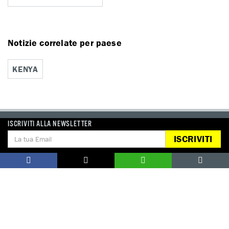
Notizie correlate per paese
KENYA
ISCRIVITI ALLA NEWSLETTER
DONA
ISCRIVITI
Aiutaci con una donazione, ora.
FIRMA
Difendi i diritti umani, in prima persona.
EDUCARE AI DIRITTI UMANI
I programmi educativi.
ATTIVATI