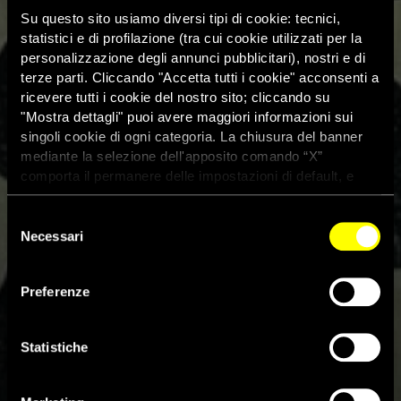
Su questo sito usiamo diversi tipi di cookie: tecnici,
statistici e di profilazione (tra cui cookie utilizzati per la
personalizzazione degli annunci pubblicitari), nostri e di
terze parti. Cliccando "Accetta tutti i cookie" acconsenti a
ricevere tutti i cookie del nostro sito; cliccando su
"Mostra dettagli" puoi avere maggiori informazioni sui
singoli cookie di ogni categoria. La chiusura del banner
mediante la selezione dell'apposito comando “X”
comporta il permanere delle impostazioni di default, e
dunque la continuazione della navigazione con i cookie
tecnici. Se vuoi maggiori informazioni sul funzionamento
Selezione
dei cookie attivi sul sito clicca
qui
Necessari
del
consenso
Preferenze
La campagna per Julian
Assange libero
Statistiche
24 Giugno 2025