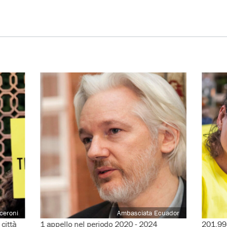
ceroni
Ambasciata Ecuador
città
1 appello nel periodo 2020 - 2024
201.998