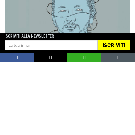
ISCRIVITI ALLA NEWSLETTER
ISCRIVITI
Illustrazione di Gianluca Costantini
CIFRE
2
1817
AZIONI DI LOBBYING 2024
INTERVISTE E ARTI
2022/2024