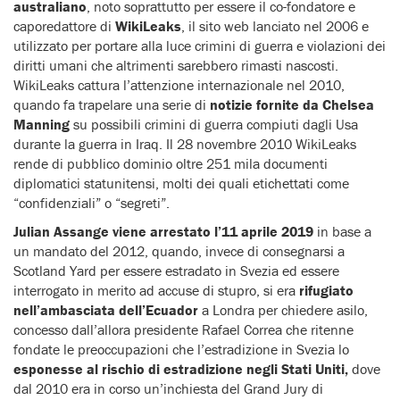
australiano
, noto soprattutto per essere il co-fondatore e
caporedattore di
WikiLeaks
, il sito web lanciato nel 2006 e
utilizzato per portare alla luce crimini di guerra e violazioni dei
diritti umani che altrimenti sarebbero rimasti nascosti.
WikiLeaks cattura l’attenzione internazionale nel 2010,
quando fa trapelare una serie di
notizie fornite da Chelsea
Manning
su possibili crimini di guerra compiuti dagli Usa
durante la guerra in Iraq. Il 28 novembre 2010 WikiLeaks
rende di pubblico dominio oltre 251 mila documenti
diplomatici statunitensi, molti dei quali etichettati come
“confidenziali” o “segreti”.
Julian Assange viene arrestato l’11 aprile 2019
in base a
un mandato del 2012, quando, invece di consegnarsi a
Scotland Yard per essere estradato in Svezia ed essere
interrogato in merito ad accuse di stupro, si era
rifugiato
nell’ambasciata dell’Ecuador
a Londra per chiedere asilo,
concesso dall’allora presidente Rafael Correa che ritenne
fondate le preoccupazioni che l’estradizione in Svezia lo
esponesse al rischio di estradizione negli Stati Uniti,
dove
dal 2010 era in corso un’inchiesta del Grand Jury di