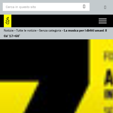
Notizie
»
Tutte le notizie
»
Senza categoria
»
La musica per i diritti umani: il
Cd ’17×60′