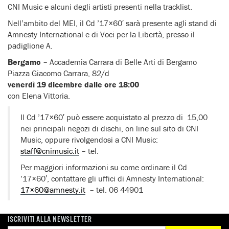
CNI Music e alcuni degli artisti presenti nella tracklist.
Nell’ambito del MEI, il Cd ’17×60′ sarà presente agli stand di
Amnesty International e di Voci per la Libertà, presso il
padiglione A.
Bergamo
– Accademia Carrara di Belle Arti di Bergamo
Piazza Giacomo Carrara, 82/d
venerdì 19 dicembre dalle ore 18:00
con Elena Vittoria.
Il Cd ’17×60′ può essere acquistato al prezzo di  15,00
nei principali negozi di dischi, on line sul sito di CNI
Music, oppure rivolgendosi a CNI Music:
staff@cnimusic.it
– tel.
Per maggiori informazioni su come ordinare il Cd
’17×60′, contattare gli uffici di Amnesty International:
17×60@amnesty.it
– tel. 06 44901
ISCRIVITI ALLA NEWSLETTER