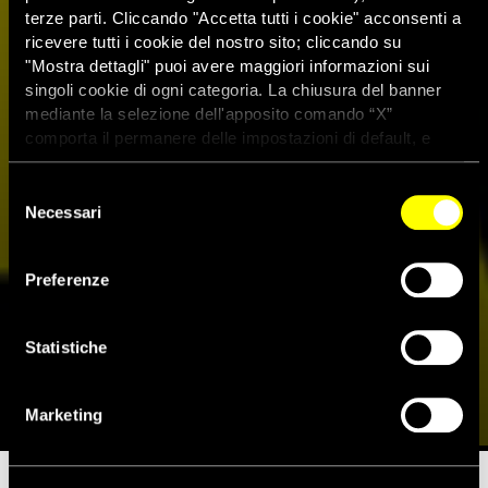
terze parti. Cliccando "Accetta tutti i cookie" acconsenti a
ricevere tutti i cookie del nostro sito; cliccando su
"Mostra dettagli" puoi avere maggiori informazioni sui
singoli cookie di ogni categoria. La chiusura del banner
mediante la selezione dell'apposito comando “X”
comporta il permanere delle impostazioni di default, e
dunque la continuazione della navigazione con i cookie
tecnici. Se vuoi maggiori informazioni sul funzionamento
Selezione
dei cookie attivi sul sito clicca
qui
Necessari
del
consenso
Preferenze
La musica per i diritti umani: il
Cd ’17×60′
Statistiche
16 Novembre 2008
Marketing