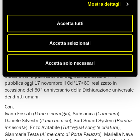
Mostra dettagli
Tempo di lettura stimato:
3'
Accetta tutti
DA OGGI NEI NEGOZI DI DISCHI ’17×60′, CD COMPILATION
PER IL 60° ANNIVERSARIO DELLA DICHIARAZIONE
Accetta selezionati
UNIVERSALE DEI DIRITTI UMANI
CS149: 17/11/2008
Accetta solo necessari
Fondazione Amnesty International, in collaborazione con CNI
Music e con il patrocinio del Segretariato Sociale RAI,
pubblica oggi 17 novembre il Cd ’17×60′ realizzato in
occasione del 60° anniversario della Dichiarazione universale
dei diritti umani.
Con:
Ivano Fossati (
Pane e coraggio),
Subsonica (
Canenero
),
Daniele Silvestri (
Il mio nemico
), Sud Sound System (
Bomba
innescata
), Enzo Avitabile (
Tutt’egual song ‘e criature
),
Gianmaria Testa (
Al mercato di Porta Palazzo
), Mariella Nava