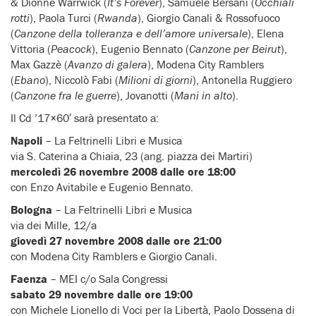
& Dionne Warrwick (
It’s Forever
), Samuele Bersani (
Occhiali
rotti
), Paola Turci (
Rwanda
), Giorgio Canali & Rossofuoco
(
Canzone della tolleranza e dell’amore universale
), Elena
Vittoria (
Peacock
), Eugenio Bennato (
Canzone per Beirut
),
Max Gazzè (
Avanzo di galera
), Modena City Ramblers
(
Ebano
), Niccolò Fabi (
Milioni di giorni
), Antonella Ruggiero
(
Canzone fra le guerre
), Jovanotti (
Mani in alto
).
Il Cd ’17×60′ sarà presentato a:
Napoli
– La Feltrinelli Libri e Musica
via S. Caterina a Chiaia, 23 (ang. piazza dei Martiri)
mercoledì 26 novembre 2008 dalle ore 18:00
con Enzo Avitabile e Eugenio Bennato.
Bologna
– La Feltrinelli Libri e Musica
via dei Mille, 12/a
giovedì 27 novembre 2008 dalle ore 21:00
con Modena City Ramblers e Giorgio Canali.
Faenza
– MEI c/o Sala Congressi
sabato 29 novembre dalle ore 19:00
con Michele Lionello di Voci per la Libertà, Paolo Dossena di