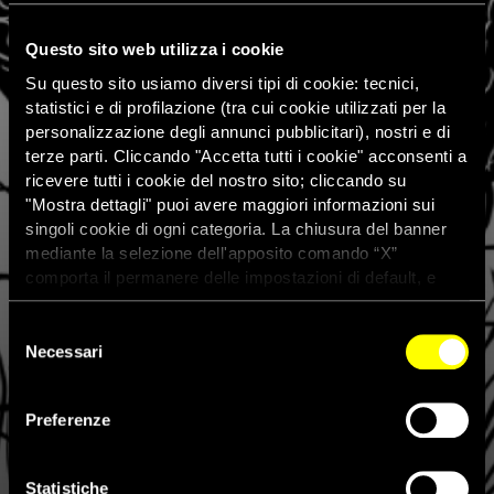
Questo sito web utilizza i cookie
Su questo sito usiamo diversi tipi di cookie: tecnici,
statistici e di profilazione (tra cui cookie utilizzati per la
personalizzazione degli annunci pubblicitari), nostri e di
terze parti. Cliccando "Accetta tutti i cookie" acconsenti a
ricevere tutti i cookie del nostro sito; cliccando su
"Mostra dettagli" puoi avere maggiori informazioni sui
singoli cookie di ogni categoria. La chiusura del banner
mediante la selezione dell'apposito comando “X”
comporta il permanere delle impostazioni di default, e
dunque la continuazione della navigazione con i cookie
tecnici. Se vuoi maggiori informazioni sul funzionamento
Selezione
dei cookie attivi sul sito clicca
qui
Necessari
del
consenso
Preferenze
La storia di Patrick Zaki al
Salone del libro di Torino
Statistiche