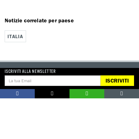
Notizie correlate per paese
ITALIA
ISCRIVITI ALLA NEWSLETTER
DONA
ISCRIVITI
Aiutaci con una donazione, ora.
FIRMA
Difendi i diritti umani, in prima persona.
EDUCARE AI DIRITTI UMANI
I programmi educativi.
ATTIVATI
Metti a disposizione il tuo tempo.