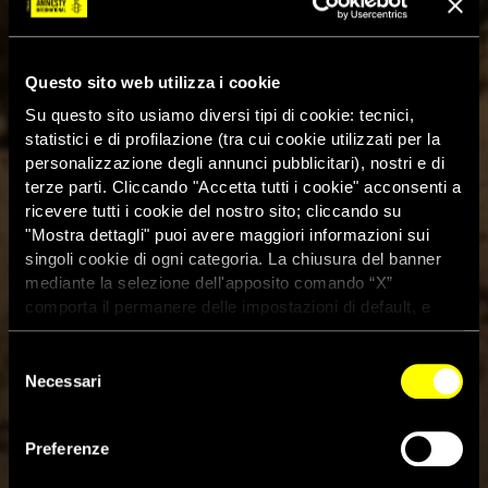
Questo sito web utilizza i cookie
Su questo sito usiamo diversi tipi di cookie: tecnici,
statistici e di profilazione (tra cui cookie utilizzati per la
personalizzazione degli annunci pubblicitari), nostri e di
terze parti. Cliccando "Accetta tutti i cookie" acconsenti a
ricevere tutti i cookie del nostro sito; cliccando su
"Mostra dettagli" puoi avere maggiori informazioni sui
singoli cookie di ogni categoria. La chiusura del banner
mediante la selezione dell'apposito comando “X”
comporta il permanere delle impostazioni di default, e
dunque la continuazione della navigazione con i cookie
tecnici. Se vuoi maggiori informazioni sul funzionamento
Selezione
dei cookie attivi sul sito clicca
qui
Necessari
del
consenso
Preferenze
Le migliori buone notizie sui