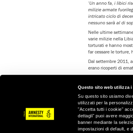
‘
Un anno fa, i libici r
milizie armate fuoril
intricato ciclo di dec
nessuno sarà al di sop
Nelle ultime settimane
varie milizie nella Lib
torturati e hanno mostr
far cessare le torture,
Dal settembre 2011, al
erano ricoperti di emat
Persone detenute nella
ad Amnesty Internationa
Questo sito web utilizza i
plastica, catene, sbarr
Su questo sito usiamo divers
elettrodi e congegni sim
utilizzati per la personaliz
In un centro di detenz
"Accetta tutti i cookie" acc
minacciare alcuni dete
dettagli" puoi avere maggio
cercava di ripararsi, 
banner mediante la selezi
miliziano, il quale ha
impostazioni di default, e 
rilasciati, altrimenti 