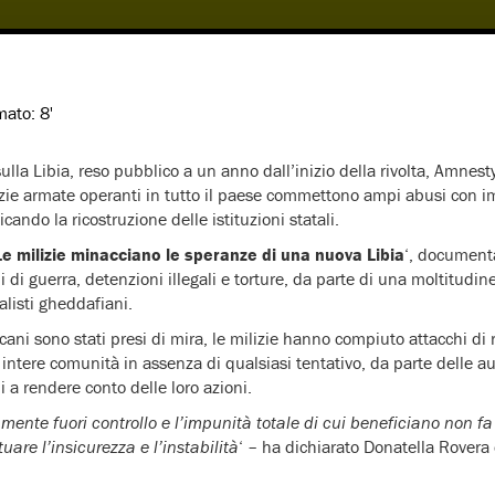
imato:
8'
lla Libia, reso pubblico a un anno dall’inizio della rivolta, Amnest
izie armate operanti in tutto il paese commettono ampi abusi con 
cando la ricostruzione delle istituzioni statali.
Le milizie minacciano le speranze di una nuova Libia
‘, documenta
 di guerra, detenzioni illegali e torture, da parte di una moltitudine
ealisti gheddafiani.
ricani sono stati presi di mira, le milizie hanno compiuto attacchi di
intere comunità in assenza di qualsiasi tentativo, da parte delle au
 a rendere conto delle loro azioni.
mente fuori controllo e l’impunità totale di cui beneficiano non fa
tuare l’insicurezza e l’instabilità
‘ – ha dichiarato Donatella Rovera