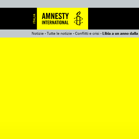
Notizie
»
Tutte le notizie
»
Conflitti e crisi
»
Libia a un anno dalla 