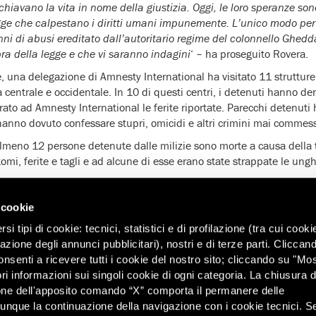
ischiavano la vita in nome della giustizia. Oggi, le loro speranze s
egge che calpestano i diritti umani impunemente. L’unico modo pe
enni di abusi ereditato dall’autoritario regime del colonnello Ghedd
ra della legge e che vi saranno indagini
‘ – ha proseguito Rovera.
, una delegazione di Amnesty International ha visitato 11 struttur
ia centrale e occidentale. In 10 di questi centri, i detenuti hanno de
ato ad Amnesty International le ferite riportate. Parecchi detenuti 
 hanno dovuto confessare stupri, omicidi e altri crimini mai commess
meno 12 persone detenute dalle milizie sono morte a causa della tor
omi, ferite e tagli e ad alcune di esse erano state strappate le ungh
 capitale Tripoli e nei suoi dintorni, a Gharyan, Misurata, Sirte e 
l di essere state sospese in posizioni contorte, picchiate per ore co
 cookie
e metalliche e bastoni di legno e di essere state sottoposte a scari
i tipi di cookie: tecnici, statistici e di profilazione (tra cui cooki
ili alle pistole taser.
zazione degli annunci pubblicitari), nostri e di terze parti. Cliccan
ione di Misurata, un delegato di Amnesty International ha visto i mil
onsenti a ricevere tutti i cookie del nostro sito; cliccando su "Mo
nuti di cui era stato ordinato il rilascio. Un anziano detenuto pro
ri informazioni sui singoli cookie di ogni categoria. La chiusura d
accovacciato contro un muro, e urlava mentre veniva preso a calci e 
one dell'apposito comando “X” comporta il permanere delle
 poi detto al rappresentante di Amnesty International che ‘quelli d
dunque la continuazione della navigazione con i cookie tecnici. S
li ammazziamo’.