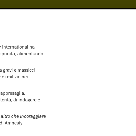
y International ha
impunità, alimentando
 gravi e massicci
 di milizie nei
 rappresaglia,
torità, di indagare e
 altro che incoraggiare
 di Amnesty