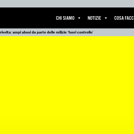
CHI SIAMO
NOTIZIE
COSA FAC
rivolta: ampi abusi da parte delle milizie ‘fuori controllo’