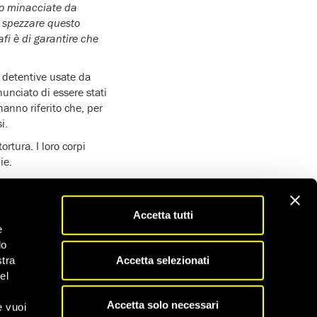
ono minacciate da
r spezzare questo
afi è di garantire che
e detentive usate da
nunciato di essere stati
hanno riferito che, per
i.
tura. I loro corpi
ie.
Zawiya hanno raccontato
n fruste, cavi, tubi di
che elettriche mediante
Accetta tutti
e
do
iziani picchiare e
Accetta selezionati
stra
veniente da Tawargha
el
minacciato da un
i Tawargha non saranno
Accetta solo necessari
e vuoi