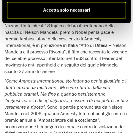
attraverso gli occhi di Bram Fischer, l’avvocato che salvò
la vita al leader della lotta contro l’apartheid.
Accetta solo necessari
In occasione del Mandela day, Giornata internazionale delle
Nazioni Unite che il 18 luglio celebra il centenario della
nascita di Nelson Mandela, premio Nobel per la pace e
premio Ambasciatore della coscienza di Amnesty
International, è in proiezione in Italia “Atto di Difesa – Nelson
Mandela e il processo Rivonia”, il film che racconta le vicende
del celebre processo intentato nel 1963 contro il leader del
movimento anti-apartheid e a seguito del quale Mandela
scontò 27 anni di carcere.
“Come Amnesty International, sto lottando per la giustizia e i
diritti umani da molti anni. Mi sono ritirato dalla vita
pubblica oramai. Ma fino a quando persisteranno
l’ingiustizia e la disuguaglianza, nessuno di noi potrà sentirsi
veramente a riposo”.
Sono le parole pronunciate da Nelson
Mandela nel 2006, quando Amnesty International gli conferì il
premio annuale “Ambasciatore della coscienza”,
riconoscendone l’impegno decennale contro le violazioni dei
diritti umani non solo in Sudafrica ma nel mondo intero. La