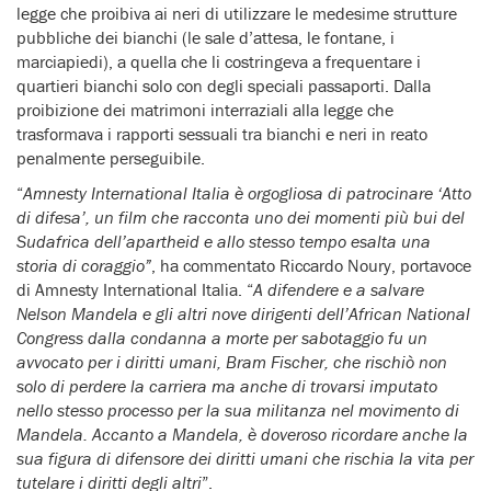
legge che proibiva ai neri di utilizzare le medesime strutture
pubbliche dei bianchi (le sale d’attesa, le fontane, i
marciapiedi), a quella che li costringeva a frequentare i
quartieri bianchi solo con degli speciali passaporti. Dalla
proibizione dei matrimoni interraziali alla legge che
trasformava i rapporti sessuali tra bianchi e neri in reato
penalmente perseguibile.
“
Amnesty International Italia è orgogliosa di patrocinare ‘Atto
di difesa’, un film che racconta uno dei momenti più bui del
Sudafrica dell’apartheid e allo stesso tempo esalta una
storia di coraggio”
, ha commentato Riccardo Noury, portavoce
di Amnesty International Italia. “
A difendere e a salvare
Nelson Mandela e gli altri nove dirigenti dell’African National
Congress dalla condanna a morte per sabotaggio fu un
avvocato per i diritti umani, Bram Fischer, che rischiò non
solo di perdere la carriera ma anche di trovarsi imputato
nello stesso processo per la sua militanza nel movimento di
Mandela. Accanto a Mandela, è doveroso ricordare anche la
sua figura di difensore dei diritti umani che rischia la vita per
tutelare i diritti degli altri
”.