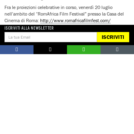
Fra le proiezioni celebrative in corso, venerdì 20 luglio
nell’ambito del “RomAfrica Film Festival” presso la Casa del
Cinema di Roma:
http://www.romafricafilmfest.com/
ISCRIVITI ALLA NEWSLETTER
FINE DEL COMUNICATO
ISCRIVITI
Roma, 18 luglio 2018
Per interviste:
Amnesty International Italia – Ufficio Stampa
Tel. 06 4490224 – cell. 348 6974361, e-mail:
press@amnesty.it
Notizie correlate per tema
DIFENSORI DEI DIRITTI UMANI