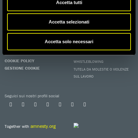
Accetta tutti
Difendi i diritti umani, in prima persona.
EDUCARE AI DIRITTI UMANI
I programmi educativi.
Accetta selezionati
ATTIVATI
Metti a disposizione il tuo tempo.
Accetta solo necessari
CONTATTACI
AREA STAMPA
PRIVACY POLICY
LAVORA CON NOI
COOKIE POLICY
WHISTLEBLOWING
GESTIONE COOKIE
TUTELA DA MOLESTIE O VIOLENZE
SUL LAVORO
Seguici sui nostri profili social
amnesty.org
Together with