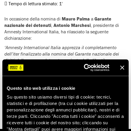
Tempo di lettura stimato:
1'
In occasione della nomina di
Mauro Palma
a
Garante
nazionale dei detenuti
,
Antonio Marchesi
, presidente di
Amnesty International Italia, ha rilasciato la seguente
dichiarazione:
‘Amnesty International Italia apprezza il completamento
dell’iter finalizzato alla nomina del Garante nazionale dei
diritti delle persone detenute e private della libertà
personale. Esprime viva soddisfazione per la scelta di Mauro
Palma, ex Presidente del Comitato europeo per la
prevenzione della tortura, persona che riassume in sé le tutte
le caratteristiche di competenza, autorevolezza e
Questo sito web utilizza i cookie
indipendenza necessarie. Auspica che la nuova autorità di
Su questo sito usiamo diversi tipi di cookie: tecnici,
garanzia sia posta al più presto nelle condizioni di svolgere le
statistici e di profilazione (tra cui cookie utilizzati per la
sue funzioni nel modo più efficace possibile’.
personalizzazione degli annunci pubblicitari), nostri e di
terze parti. Cliccando "Accetta tutti i cookie" acconsenti a
ricevere tutti i cookie del nostro sito; cliccando su
"Mostra dettagli" puoi avere maggiori informazioni sui