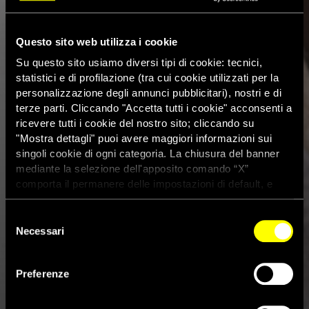
Questo sito web utilizza i cookie
Su questo sito usiamo diversi tipi di cookie: tecnici,
statistici e di profilazione (tra cui cookie utilizzati per la
personalizzazione degli annunci pubblicitari), nostri e di
terze parti. Cliccando "Accetta tutti i cookie" acconsenti a
ricevere tutti i cookie del nostro sito; cliccando su
"Mostra dettagli" puoi avere maggiori informazioni sui
singoli cookie di ogni categoria. La chiusura del banner
mediante la selezione dell'apposito comando “X”
comporta il permanere delle impostazioni di default, e
dunque la continuazione della navigazione con i cookie
tecnici. Se vuoi maggiori informazioni sul funzionamento
Selezione
dei cookie attivi sul sito clicca
qui
Necessari
del
consenso
Memorandum Italia–Libia: 40
Preferenze
organizzazioni in piazza contro