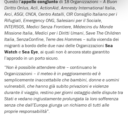
Questo l’
appello congiunto
di 18 Organizzazioni –
A Buon
Diritto Onlus
,
Acli
,
ActionAid
,
Amnesty International Italia
,
Arci
,
ASGI
,
CNCA
,
Centro Astalli
,
CIR Consiglio Italiano per i
Rifugiati
,
Emergency ONG
,
Salesiani per il Sociale
,
INTERSOS
,
Medici Senza Frontiere
,
Médecins du Monde
Missione Italia
,
Medici per i Diritti Umani
,
Save The Children
Italia
,
SenzaConfine
,
Terre des Hommes
– sulla vicenda dei
migranti a bordo delle due navi delle Organizzazioni
Sea
Watch
e
Sea Eye
, ai quali non è ancora stato garantito
l’approdo in un porto sicuro.
“
Non è possibile attendere oltre
– continuano le
Organizzazioni –
il meteo è in peggioramento ed è
semplicemente inaccettabile che bambini, donne e uomini
vulnerabili, che hanno già subito privazioni e violenze
durante il viaggio, restino per giorni ostaggio delle dispute tra
Stati e vedano ingiustamente prolungata la loro sofferenza
senza che dall’Europa giunga un richiamo di tutti alle
proprie responsabilità
”.