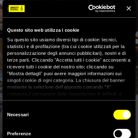
Questo sito web utilizza i cookie
Su questo sito usiamo diversi tipi di cookie: tecnici,
statistici e di profilazione (tra cui cookie utilizzati per la
personalizzazione degli annunci pubblicitari), nostri e di
terze parti. Cliccando "Accetta tutti i cookie" acconsenti a
ricevere tutti i cookie del nostro sito; cliccando su
"Mostra dettagli" puoi avere maggiori informazioni sui
singoli cookie di ogni categoria. La chiusura del banner
mediante la selezione dell'apposito comando “X”
comporta il permanere delle impostazioni di default, e
dunque la continuazione della navigazione con i cookie
tecnici. Se vuoi maggiori informazioni sul funzionamento
Selezione
dei cookie attivi sul sito clicca
qui
Necessari
del
Migranti: appello di 18
consenso
Organizzazioni per l’approdo
Preferenze