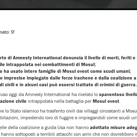
imato:
9'
o di Amnesty International denuncia il livello di morti, feriti e
ile intrappolata nei combattimenti di Mosul;
co ha usato intere famiglie di Mosul ovest come scudi umani;
ve imprecise impiegate dalle forze irachene e dalla coalizione
di civili e in alcuni casi può essersi trattato di crimini di guerra.
uso oggi da Amnesty International ha rivelato lo
spaventoso livell
azione civile
intrappolata nella battaglia per
Mosul ovest
.
 lo Stato islamico ha trasferito civili dai villaggi circostanti a Mosu
abitazioni, impedendo loro di fuggire e impiegandoli come scudi u
elle della coalizione a guida Usa non hanno
adottato misure ade
li hanno sottoposti a terribili attacchi con armi che non dovrebbero 