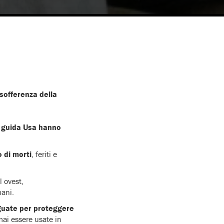
 sofferenza della
 a guida Usa hanno
o di morti
, feriti e
l ovest,
mani.
guate per proteggere
mai essere usate in