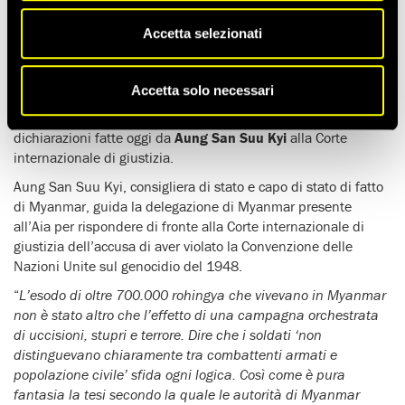
crimini commessi ai danni della popolazione rohingya. Non li
ha neanche menzionati, né ha riconosciuto la dimensione di
Accetta selezionati
quei crimini. Questo tentativo di negare è deliberato,
ingannevole e pericoloso
”.
Accetta solo necessari
Questo il
commento
di
Nicolas Bequelin
, direttore regionale
per l’Asia di Amnesty International, in seguito alle
dichiarazioni fatte oggi da
Aung San Suu Kyi
alla Corte
internazionale di giustizia.
Aung San Suu Kyi, consigliera di stato e capo di stato di fatto
di Myanmar, guida la delegazione di Myanmar presente
all’Aia per rispondere di fronte alla Corte internazionale di
giustizia dell’accusa di aver violato la Convenzione delle
Nazioni Unite sul genocidio del 1948.
“
L’esodo di oltre 700.000 rohingya che vivevano in Myanmar
non è stato altro che l’effetto di una campagna orchestrata
di uccisioni, stupri e terrore. Dire che i soldati ‘non
distinguevano chiaramente tra combattenti armati e
popolazione civile’ sfida ogni logica. Così come è pura
fantasia la tesi secondo la quale le autorità di Myanmar