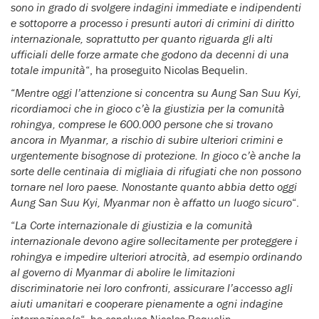
sono in grado di svolgere indagini immediate e indipendenti
e sottoporre a processo i presunti autori di crimini di diritto
internazionale, soprattutto per quanto riguarda gli alti
ufficiali delle forze armate che godono da decenni di una
totale impunità
“, ha proseguito Nicolas Bequelin.
“
Mentre oggi l’attenzione si concentra su Aung San Suu Kyi,
ricordiamoci che in gioco c’è la giustizia per la comunità
rohingya, comprese le 600.000 persone che si trovano
ancora in Myanmar, a rischio di subire ulteriori crimini e
urgentemente bisognose di protezione. In gioco c’è anche la
sorte delle centinaia di migliaia di rifugiati che non possono
tornare nel loro paese. Nonostante quanto abbia detto oggi
Aung San Suu Kyi, Myanmar non è affatto un luogo sicuro
“.
“
La Corte internazionale di giustizia e la comunità
internazionale devono agire sollecitamente per proteggere i
rohingya e impedire ulteriori atrocità, ad esempio ordinando
al governo di Myanmar di abolire le limitazioni
discriminatorie nei loro confronti, assicurare l’accesso agli
aiuti umanitari e cooperare pienamente a ogni indagine
internazionale
“, ha concluso Nicolas Bequelin.