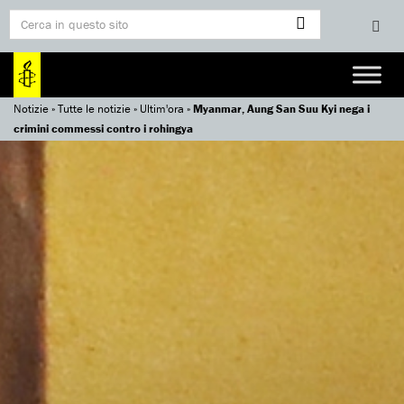
Notizie
»
Tutte le notizie
»
Ultim'ora
»
Myanmar, Aung San Suu Kyi nega i
crimini commessi contro i rohingya