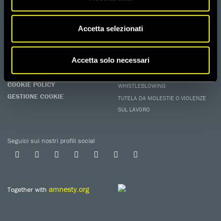
EDUCARE AI DIRITTI UMANI
I programmi educativi.
Accetta selezionati
ATTIVATI
Metti a disposizione il tuo tempo.
Accetta solo necessari
CONTATTACI
AREA STAMPA
PRIVACY POLICY
LAVORA CON NOI
COOKIE POLICY
WHISTLEBLOWING
GESTIONE COOKIE
TUTELA DA MOLESTIE O VIOLENZE
SUL LAVORO
Seguici sui nostri profili social
amnesty.org
Together with