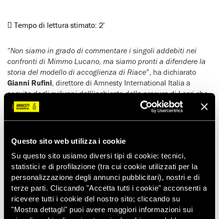
Tempo di lettura stimato:
2'
“
Non siamo in grado di commentare i singoli addebiti nei
confronti di Mimmo Lucano, ma siamo pronti a difendere la
storia del modello di accoglienza di Riace
”, ha dichiarato
Gianni Rufini
, direttore di Amnesty International Italia a
seguito degli sviluppi dell’inchiesta della procura di Locri che
hanno determinato gli arresti domiciliari per il sindaco del
comune calabrese.
“
Quello di Riace è stato per anni un modello di accoglienza
riconosciuto e ammirato a livello internazionale
“, ha aggiunto
Questo sito web utilizza i cookie
Rufini.
Su questo sito usiamo diversi tipi di cookie: tecnici,
statistici e di profilazione (tra cui cookie utilizzati per la
“
Appare del tutto fuori luogo la soddisfazione espressa dai
personalizzazione degli annunci pubblicitari), nostri e di
tifosi, istituzionali e non, della criminalizzazione della
terze parti. Cliccando "Accetta tutti i cookie" acconsenti a
solidarietà e dell’accoglienza, che esultano per essere riusciti
ricevere tutti i cookie del nostro sito; cliccando su
a eliminare un ‘nemico’ per via giudiziaria, tanto più in
"Mostra dettagli" puoi avere maggiori informazioni sui
momento in cui, a prescindere dal destino personale di