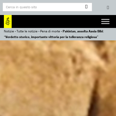
Notizie
»
Tutte le notizie
»
Pena di morte
»
Pakistan, assolta Aasia Bibi:
“Verdetto storico, importante vittoria per la tolleranza religiosa”