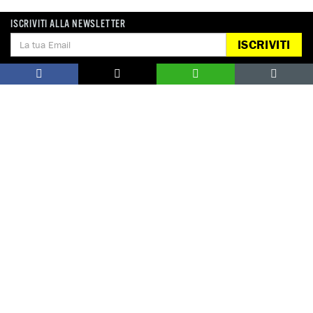
ISCRIVITI ALLA NEWSLETTER
ISCRIVITI
Notizie correlate per tema
PENA DI MORTE
Notizie correlate per paese
PAKISTAN
DONA
Aiutaci con una donazione, ora.