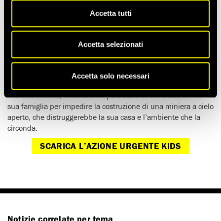
Accetta tutti
ll 10 dicembre è la giornata mondiale per i diritti umani.
Festeggiala a scuola insieme ad Amnesty International!
Accetta selezionati
Anche le
classi Amnesty Kids
possono partecipare a Write for
Rights, la maratona di lettere di Amnesty International e
aiutare chi, nel mondo, subisce violazioni dei diritti umani.
Accetta solo necessari
Invia un disegno o un messaggio a di solidarietà a
Máxima Acuña
, la contadina peruviana che si batte con la
sua famiglia per impedire la costruzione di una miniera a cielo
aperto, che distruggerebbe la sua casa e l’ambiente che la
circonda.
SCARICA L’AZIONE URGENTE KIDS
Notizie correlate per tema