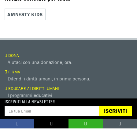
AMNESTY KIDS
DONA
Aiutaci con una donazione, ora.
FIRMA
Difendi i diritti umani, in prima persona.
EDUCARE AI DIRITTI UMANI
I programmi educativi.
ISCRIVITI ALLA NEWSLETTER
ATTIVATI
ISCRIVITI
Metti a disposizione il tuo tempo.
CONTATTACI
AREA STAMPA
PRIVACY POLICY
LAVORA CON NOI
COOKIE POLICY
WHISTLEBLOWING