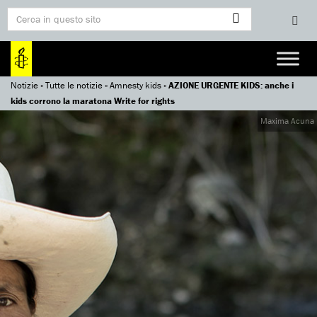
Notizie
»
Tutte le notizie
»
Amnesty kids
»
AZIONE URGENTE KIDS: anche i
kids corrono la maratona Write for rights
Maxima Acuna