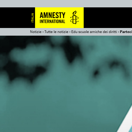
Notizie
»
Tutte le notizie
»
Edu scuole amiche dei diritti
»
Parteci