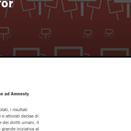
for
eme ad Amnesty
ti, i risultati
e attivisti decise di
 dei diritti umani, il
ù grande iniziativa al