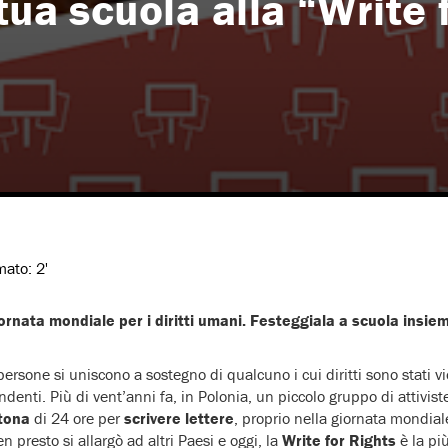
tua scuola alla “Write 
imato:
2'
iornata mondiale per i diritti umani. Festeggiala a scuola insi
one si uniscono a sostegno di qualcuno i cui diritti sono stati viola
enti. Più di vent’anni fa, in Polonia, un piccolo gruppo di attiviste 
tona
di 24 ore per
scrivere
lettere
, proprio nella giornata mondiale
 presto si allargò ad altri Paesi e oggi, la
Write for Rights
è la pi