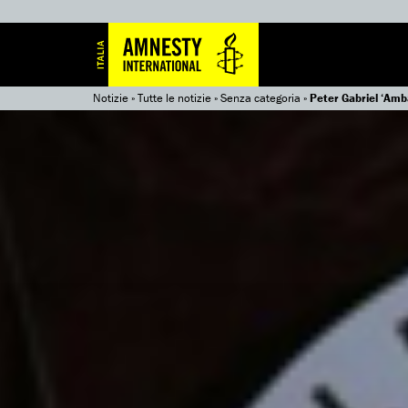
Notizie
»
Tutte le notizie
»
Senza categoria
»
Peter Gabriel ‘Amb