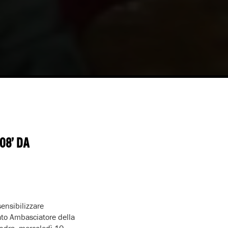
08’ DA
sensibilizzare
ato Ambasciatore della
ondra, mercoledì 10