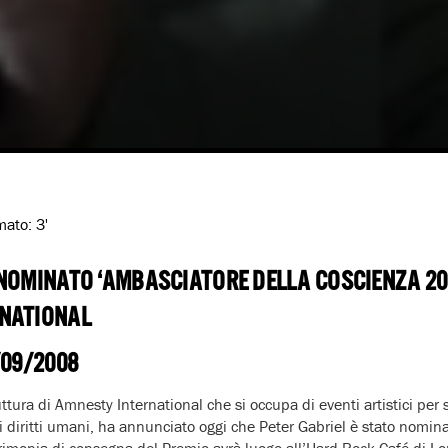
imato:
3'
NOMINATO ‘AMBASCIATORE DELLA COSCIENZA 20
NATIONAL
/09/2008
uttura di Amnesty International che si occupa di eventi artistici per 
i diritti umani, ha annunciato oggi che Peter Gabriel è stato nomin
rimonia di consegna del Premio avrà luogo all’Hard Rock Café di L