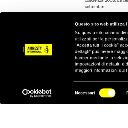
settembre.
Peter Gabriel è da dece
‘Conspiracy of Hope T
Questo sito web utilizza i
‘Witness’, una video-c
Su questo sito usiamo divers
personalità autorevoli 
utilizzati per la personaliz
‘
Peter è protagonista d
"Accetta tutti i cookie" acc
Bill Shipsey di Art for
dettagli" puoi avere maggio
pieno la sua nomina 
banner mediante la selezi
impostazioni di default, e 
Il Premio Ambasciatore
maggiori informazioni sul f
leadership e partecipa
scritta per Amnesty In
Amnesty International 
Selezione
precedenti edizioni, 
Necessari
del
NEWSLETTER
Il Premio Ambasciatore
consenso
cerimonia che avrà lu
International lancerà 
per i diritti umani neg
dopo il conferimento d