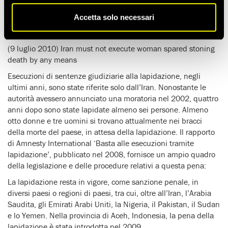
comunicati stampa:
Accetta solo necessari
(30 giugno 2010) Iran: Fears for prisoners on death row in
Iran
(9 luglio 2010) Iran must not execute woman spared stoning
death by any means
Esecuzioni di sentenze giudiziarie alla lapidazione, negli
ultimi anni, sono state riferite solo dall’Iran. Nonostante le
autorità avessero annunciato una moratoria nel 2002, quattro
anni dopo sono state lapidate almeno sei persone. Almeno
otto donne e tre uomini si trovano attualmente nei bracci
della morte del paese, in attesa della lapidazione. Il rapporto
di Amnesty International ‘Basta alle esecuzioni tramite
lapidazione’, pubblicato nel 2008, fornisce un ampio quadro
della legislazione e delle procedure relativi a questa pena:
La lapidazione resta in vigore, come sanzione penale, in
diversi paesi o regioni di paesi, tra cui, oltre all’Iran, l’Arabia
Saudita, gli Emirati Arabi Uniti, la Nigeria, il Pakistan, il Sudan
e lo Yemen. Nella provincia di Aceh, Indonesia, la pena della
lapidazione è stata introdotta nel 2009.