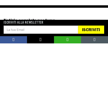
Notizie correlate per tema
ISCRIVITI ALLA NEWSLETTER
ISCRIVITI
CONFLITTI E CRISI
DONA
Aiutaci con una donazione, ora.
FIRMA
Difendi i diritti umani, in prima persona.
EDUCARE AI DIRITTI UMANI
I programmi educativi.
ATTIVATI