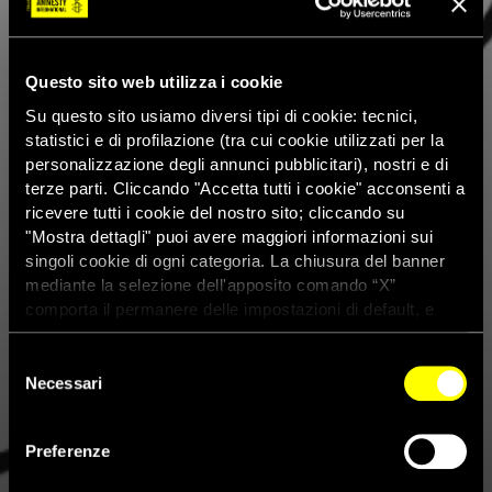
Questo sito web utilizza i cookie
Su questo sito usiamo diversi tipi di cookie: tecnici,
statistici e di profilazione (tra cui cookie utilizzati per la
personalizzazione degli annunci pubblicitari), nostri e di
terze parti. Cliccando "Accetta tutti i cookie" acconsenti a
ricevere tutti i cookie del nostro sito; cliccando su
"Mostra dettagli" puoi avere maggiori informazioni sui
singoli cookie di ogni categoria. La chiusura del banner
mediante la selezione dell'apposito comando “X”
comporta il permanere delle impostazioni di default, e
dunque la continuazione della navigazione con i cookie
tecnici. Se vuoi maggiori informazioni sul funzionamento
Selezione
dei cookie attivi sul sito clicca
qui
Necessari
del
consenso
Premio Roberto Morrione per il
Preferenze
giornalismo investigativo, tre