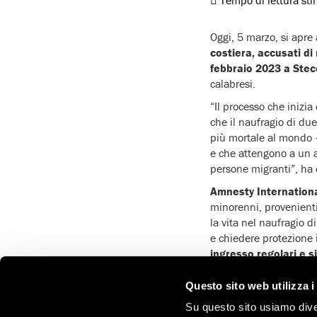
Oggi, 5 marzo, si apre
costiera, accusati di 
febbraio 2023 a Stec
calabresi.
“Il processo che inizia
che il naufragio di du
più mortale al mondo –
e che attengono a un ap
persone migranti”, ha 
Amnesty International 
minorenni, provenienti 
la vita nel naufragio d
e chiedere protezione 
ingresso regolari e sic
“Chiediamo un cambio di
Questo sito web utilizza i
necessario depenalizz
sull’immigrazione
, ga
Su questo sito usiamo divers