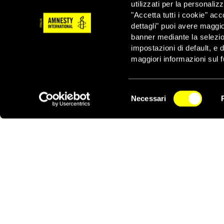
rimuovere qualsiasi ost
utilizzati per la personaliz
configurano come difen
"Accetta tutti i cookie" acc
dettagli" puoi avere maggio
banner mediante la selezi
impostazioni di default, e 
maggiori informazioni sul f
Selezione
ATTIVATI ORA
Necessari
del
NEWSLETTER
consenso
NOI STIAMO CON I RIFUGIATI