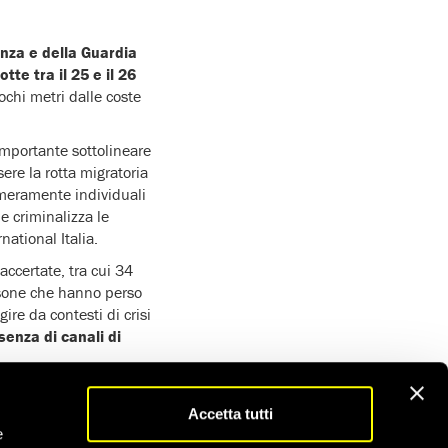
nanza e della Guardia
tte tra il 25 e il 26
chi metri dalle coste
mportante sottolineare
ere la rotta migratoria
 meramente individuali
e criminalizza le
ational Italia.
accertate, tra cui 34
ersone che hanno perso
ire da contesti di crisi
senza di canali di
e realmente i diritti
è
to Unico
Accetta tutti
ntesti di crisi, e
e