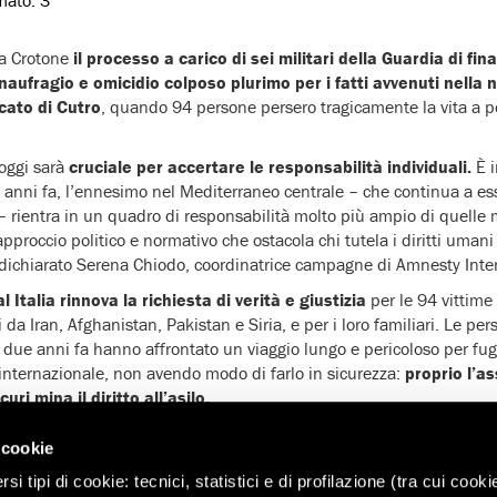
 a Crotone
il processo a carico di sei militari della Guardia di fi
naufragio e omicidio colposo plurimo per i fatti avvenuti nella no
cato di Cutro
, quando 94 persone persero tragicamente la vita a po
 oggi sarà
cruciale per accertare le responsabilità individuali.
È i
e anni fa, l’ennesimo nel Mediterraneo centrale – che continua a ess
 rientra in un quadro di responsabilità molto più ampio di quelle
proccio politico e normativo che ostacola chi tutela i diritti umani 
dichiarato Serena Chiodo, coordinatrice campagne di Amnesty Intern
Italia rinnova la richiesta di verità e giustizia
per le 94 vittime 
da Iran, Afghanistan, Pakistan e Siria, e per i loro familiari. Le p
i due anni fa hanno affrontato un viaggio lungo e pericoloso per fugg
internazionale, non avendo modo di farlo in sicurezza:
proprio l’as
uri mina il diritto all’asilo.
 rotta: per combattere davvero il traffico di esseri umani e tutelar
 cookie
are il reato di ingresso irregolare previsto dall’art. 10 del Tes
rantire vie legali e sicure per chi fugge da conflitti, persecuzioni e co
i tipi di cookie: tecnici, statistici e di profilazione (tra cui cooki