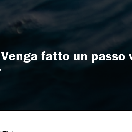
“Venga fatto un passo 
”
imato:
3'