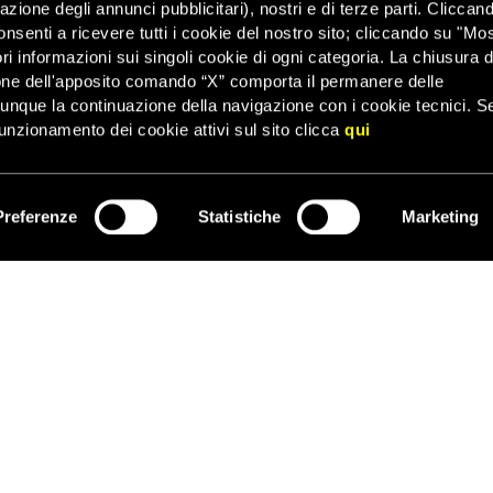
acolo alle attività di ricerca e soccorso delle Ong, che proprio per il
zazione degli annunci pubblicitari), nostri e di terze parti. Cliccan
sori dei diritti umani”, ha concluso Chiodo.
onsenti a ricevere tutti i cookie del nostro sito; cliccando su "Mo
ri informazioni sui singoli cookie di ogni categoria. La chiusura d
one dell'apposito comando “X” comporta il permanere delle
dunque la continuazione della navigazione con i cookie tecnici. S
unzionamento dei cookie attivi sul sito clicca
qui
Preferenze
Statistiche
Marketing
ISCRIVITI