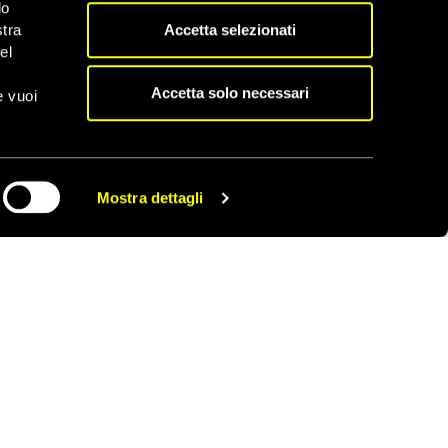
 loro operato si
do
Accetta selezionati
stra
el
Accetta solo necessari
e vuoi
Scopri tutti gli appelli
Mostra dettagli
CONDIVIDI