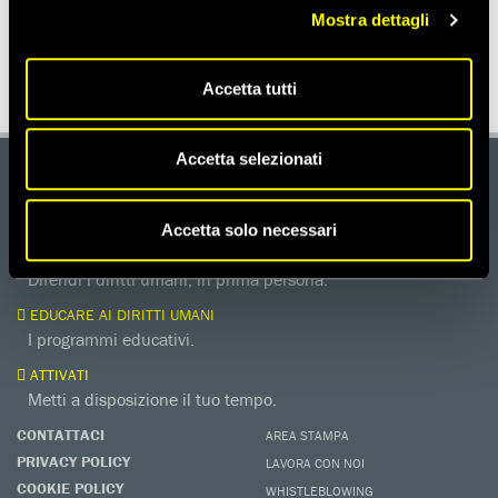
SEGNALA AD UN AMICO
Mostra dettagli
Accetta tutti
Accetta selezionati
DONA
Aiutaci con una donazione, ora.
Accetta solo necessari
FIRMA
Difendi i diritti umani, in prima persona.
EDUCARE AI DIRITTI UMANI
I programmi educativi.
ATTIVATI
Metti a disposizione il tuo tempo.
CONTATTACI
AREA STAMPA
PRIVACY POLICY
LAVORA CON NOI
COOKIE POLICY
WHISTLEBLOWING