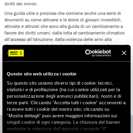
diritti dei minori.
Una guida utile e preziosa che contiene anche una serie di
strumenti su come attivarsi e le storie di giovani incredibili,
attiviste e attivisti che sono alla guida di un cambiamento a
favore dei diritti umani: dalla lotta al cambiamento climatico
all’accesso all’istruzione, dalla violenza delle armi alla
discriminazione, con la loro ispirazione dimostrano il potere di
rivendicare ciò in cui si crede.
“Se i governi mantenessero la loro parola e se gli adulti
rispettassero i diritti dei minori, non ci sarebbe alcun bisogno
Questo sito web utilizza i cookie
di questo libro. I ragazzi e le ragazze hanno diritti quanto gli
adulti e devono avere il potere e la conoscenza per
Su questo sito usiamo diversi tipi di cookie: tecnici,
pretenderli”
, ha dichiarato Angelina Jolie.
statistici e di profilazione (tra cui cookie utilizzati per la
personalizzazione degli annunci pubblicitari), nostri e di
terze parti. Cliccando "Accetta tutti i cookie" acconsenti a
ricevere tutti i cookie del nostro sito; cliccando su
"Mostra dettagli" puoi avere maggiori informazioni sui
singoli cookie di ogni categoria. La chiusura del banner
ACQUISTA
mediante la selezione dell'apposito comando “X”