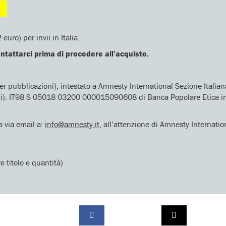
uro) per invii in Italia.
contattarci prima di procedere all’acquisto.
r pubblicazioni), intestato a Amnesty International Sezione Italia
oni): IT98 S 05018 03200 000015090608 di Banca Popolare Etica int
a via email a:
info@amnesty.it
, all’attenzione di Amnesty Internatio
e titolo e quantità)