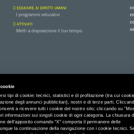
EDUCARE AI DIRITTI UMANI
C
I programmi educativi.
P
C
ATTIVATI
G
Metti a disposizione il tuo tempo.
 cookie
i tipi di cookie: tecnici, statistici e di profilazione (tra cui cooki
zazione degli annunci pubblicitari), nostri e di terze parti. Cliccan
onsenti a ricevere tutti i cookie del nostro sito; cliccando su "Mo
ri informazioni sui singoli cookie di ogni categoria. La chiusura d
one dell'apposito comando “X” comporta il permanere delle
ico di Savoia 2b (Spazio 3M) – 00185 Roma, Organizzazione di Volontariato
dunque la continuazione della navigazione con i cookie tecnici. S