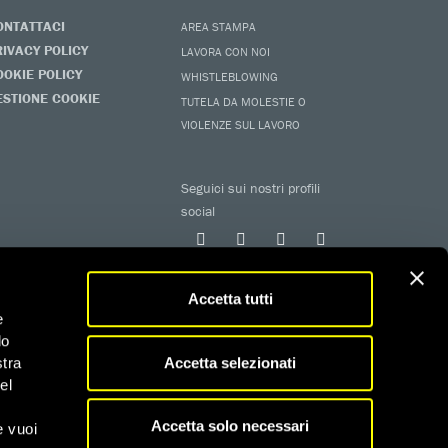
ONTATTACI
AREA STAMPA
RIVACY POLICY
LAVORA CON NOI
OOKIE POLICY
WHISTLEBLOWING
ESTIONE COOKIE
TUTELA DA MOLESTIE O
VIOLENZE SUL LAVORO
Seguici sui nostri profili
social
Accetta tutti
e
do
Accetta selezionati
stra
el
 iscritta al RUNTS con determinazione n. G02926 del
Accetta solo necessari
e vuoi