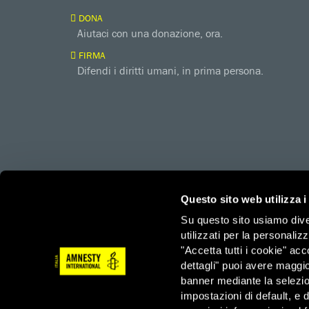
DONA
Aiutaci con una donazione, ora.
FIRMA
Difendi i diritti umani, in prima persona.
Questo sito web utilizza i
Su questo sito usiamo divers
utilizzati per la personaliz
amnesty.org
Together with
"Accetta tutti i cookie" acc
dettagli" puoi avere maggio
banner mediante la selezi
Amnesty International – Sezione Italiana OdV – Via Ludov
impostazioni di default, e 
3/3/2023