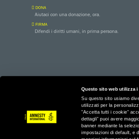
DONA
Aiutaci con una donazione, ora.
FIRMA
Difendi i diritti umani, in prima persona.
Questo sito web utilizza i
Su questo sito usiamo divers
utilizzati per la personaliz
amnesty.org
Together with
"Accetta tutti i cookie" acc
dettagli" puoi avere maggio
banner mediante la selezi
Amnesty International – Sezione Italiana OdV – Via Ludov
impostazioni di default, e 
3/3/2023