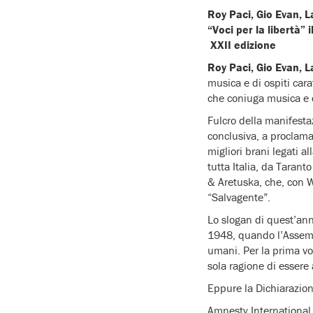
Roy Paci, Gio Evan, L
“Voci per la libertà”
XXII edizione
Roy Paci, Gio Evan, 
musica e di ospiti cara
che coniuga musica e d
Fulcro della manifesta
conclusiva, a proclama
migliori brani legati a
tutta Italia, da Taran
& Aretuska, che, con Wi
“Salvagente”.
Lo slogan di quest’an
1948, quando l’Assembl
umani. Per la prima vol
sola ragione di essere
Eppure la Dichiarazion
Amnesty International,