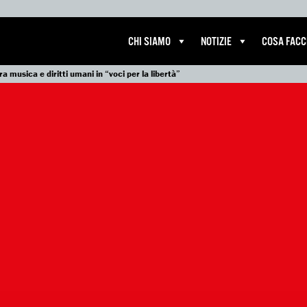
CHI SIAMO
NOTIZIE
COSA FAC
ra musica e diritti umani in “voci per la libertà”