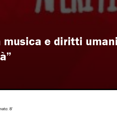
a musica e diritti umani
tà”
imato:
8'