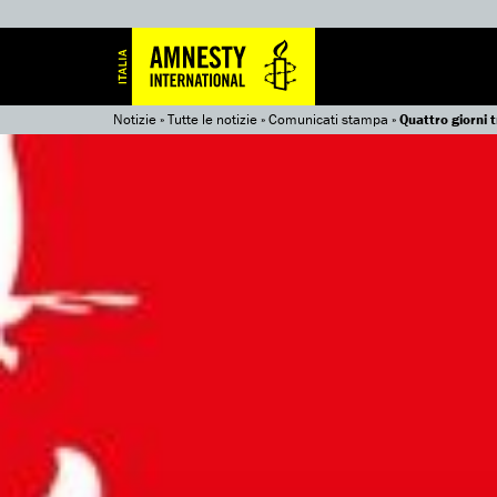
Notizie
»
Tutte le notizie
»
Comunicati stampa
»
Quattro giorni t