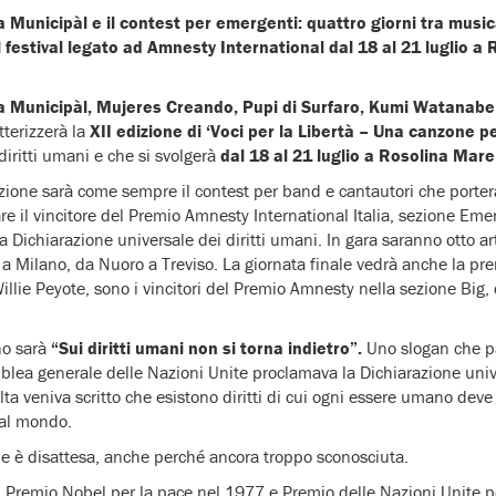
a Municipàl e il contest per emergenti: quattro giorni tra musica
 il festival legato ad Amnesty International dal 18 al 21 luglio a
La Municipàl, Mujeres Creando, Pupi di Surfaro, Kumi Watanabe
tterizzerà la
XII edizione di ‘Voci per la Libertà – Una canzone 
iritti umani e che si svolgerà
dal 18 al 21 luglio a Rosolina Mare
zione sarà come sempre il contest per band e cantautori che porterà
re il vincitore del Premio Amnesty International Italia, sezione Emer
lla Dichiarazione universale dei diritti umani. In gara saranno otto ar
to a Milano, da Nuoro a Treviso. La giornata finale vedrà anche la pr
llie Peyote, sono i vincitori del Premio Amnesty nella sezione Big, 
no sarà
“Sui diritti umani non si torna indietro”.
Uno slogan che p
ea generale delle Nazioni Unite proclamava la Dichiarazione univer
ta veniva scritto che esistono diritti di cui ogni essere umano deve
 al mondo.
e è disattesa, anche perché ancora troppo sconosciuta.
 Premio Nobel per la pace nel 1977 e Premio delle Nazioni Unite per