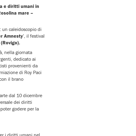
 e diritti umani in
 Rosolina mare –
: un caleidoscopio di
per Amnesty
’, il festival
 (Rovigo).
, nella giornata
genti, dedicato ai
tisti provenienti da
emiazione di Roy Paci
con il brano
arte dal 10 dicembre
sale dei diritti
 poter godere per la
 i diritti umani nel