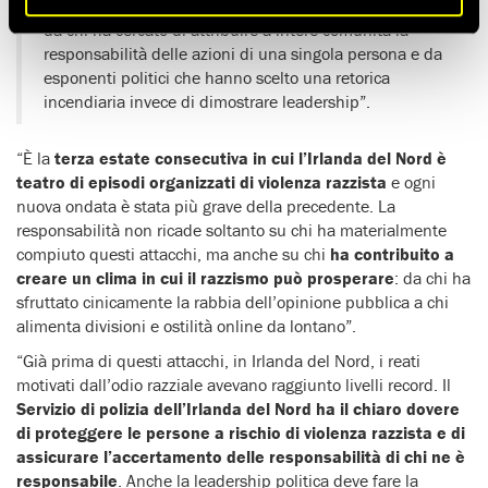
devastato la città la scorsa notte sono stati alimentati
da chi ha cercato di attribuire a intere comunità la
responsabilità delle azioni di una singola persona e da
esponenti politici che hanno scelto una retorica
incendiaria invece di dimostrare leadership”.
“È la
terza estate consecutiva in cui l’Irlanda del Nord è
teatro di episodi organizzati di violenza razzista
e ogni
nuova ondata è stata più grave della precedente. La
responsabilità non ricade soltanto su chi ha materialmente
compiuto questi attacchi, ma anche su chi
ha contribuito a
creare un clima in cui il razzismo può prosperare
: da chi ha
sfruttato cinicamente la rabbia dell’opinione pubblica a chi
alimenta divisioni e ostilità online da lontano”.
“Già prima di questi attacchi, in Irlanda del Nord, i reati
motivati dall’odio razziale avevano raggiunto livelli record. Il
Servizio di polizia dell’Irlanda del Nord ha il chiaro dovere
di proteggere le persone a rischio di violenza razzista e di
assicurare l’accertamento delle responsabilità di chi ne è
responsabile
. Anche la leadership politica deve fare la