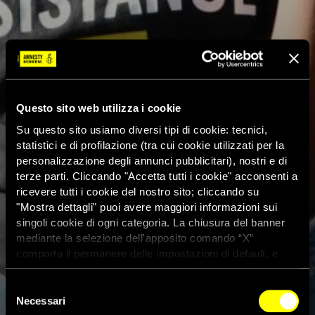
Questo sito web utilizza i cookie
Su questo sito usiamo diversi tipi di cookie: tecnici,
statistici e di profilazione (tra cui cookie utilizzati per la
personalizzazione degli annunci pubblicitari), nostri e di
terze parti. Cliccando "Accetta tutti i cookie" acconsenti a
ricevere tutti i cookie del nostro sito; cliccando su
"Mostra dettagli" puoi avere maggiori informazioni sui
singoli cookie di ogni categoria. La chiusura del banner
mediante la selezione dell'apposito comando “X”
comporta il permanere delle impostazioni di default, e
dunque la continuazione della navigazione con i cookie
tecnici. Se vuoi maggiori informazioni sul funzionamento
Selezione
dei cookie attivi sul sito clicca
qui
Necessari
del