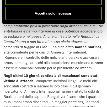
a
riportare urgentemente sotto controllo le milizie anti-
balaka
, che stanno provocando la
fuga di massa della
comunità musulmana
Accetta solo necessari
‘
I civili della comunità musulmana si sentono
completamente privi di protezione dagli attacchi delle milizie
anti-balaka e hanno il terrore di cosa potrebbe accadere loro
se restassero nel paese. Anche chi è nato nella Repubblica
Centrafricana e non ha mai messo piede altrove sta
cercando di fuggire in Ciad
‘ – ha dichiarato
Joanne Mariner
,
alta consulente per le crisi di Amnesty International.
‘Riprendere il controllo delle milizie anti-balaka e assicurare
protezione dagli attacchi alla popolazione musulmana devono
essere le principali priorità per la presidente ad interim’.
Negli ultimi 10 giorni, centinaia di musulmani sono stati
vittime di attacchi
, comprese uccisioni illegali, e molti altri
sono stati costretti a lasciare le loro case. Il 19 gennaio i
ricercatori di Amnesty International hanno visitato la città di
Boali, a nord della capitale Bangui, verificando che i quartieri
musulmani erano disabitati. La maggior parte degli abitanti
era fuggita pochi giorni prima dopo che un
attacco delle