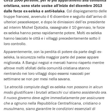
cristiana, sono state uccise all’inizio del dicembre 2013
dalle forze ex-seleka e anti-balaka
. Col dispiegamento delle
truppe francesi, avvenuto il 6 dicembre e seguito dall’arrivo di
ulteriori peacekeeper, e dopo le dimissioni dell’ex presidente
ad interim Michel Djotodia, rassegnate il 10 gennaio, le forze
ex-seleka hanno perso rapidamente potere. Molti ex-seleka
hanno lasciato le città e i villaggi precedentemente sotto il
loro controllo.
Apparentemente, con la perdita di potere da parte degli ex-
seleka, la sicurezza nella maggior parte del paese appare
migliorata. A Bangui negozi e mercati hanno riaperto mentre
altrove molti sfollati della comunità cristiana stanno
rientrando nei loro villaggi dopo essersi nascosti per
settimane se non per mesi nella savana.
‘
Le atrocità compiute dagli ex-seleka non possono in alcun
modo giustificare i brutali attacchi cui stiamo assistendo ora.
Il nuovo governo deve agire immediatamente per assicurare
che a ognuno nella Repubblica Centrafricana, cristiano o
musulmano, siano garantire le condizioni essenziali di