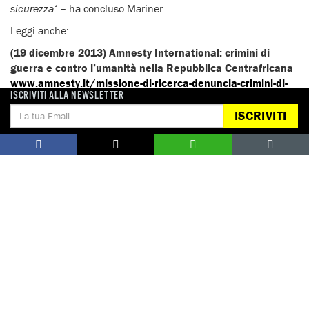
sicurezza
‘ – ha concluso Mariner.
Leggi anche:
(19 dicembre 2013) Amnesty International: crimini di
guerra e contro l’umanità nella Repubblica Centrafricana
www.amnesty.it/missione-di-ricerca-denuncia-crimini-di-
ISCRIVITI ALLA NEWSLETTER
guerra-e-contro-umanita-nella-repubblica-centrafricana
ISCRIVITI
FINE DEL COMUNICATO Roma, 21 gennaio
2014
Per interviste:
Amnesty International Italia – Ufficio Stampa
Tel. 06 4490224 – cell. 348 6974361, e-
mail:
press@amnesty.it