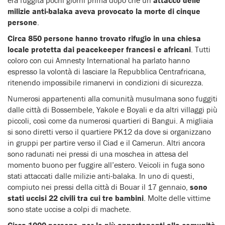
milizie anti-balaka aveva provocato la morte di cinque
persone
.
Circa 850 persone hanno trovato rifugio in una chiesa
locale protetta dai peacekeeper francesi e africani
. Tutti
coloro con cui Amnesty International ha parlato hanno
espresso la volontà di lasciare la Repubblica Centrafricana,
ritenendo impossibile rimanervi in condizioni di sicurezza.
Numerosi appartenenti alla comunità musulmana sono fuggiti
dalle città di Bossembele, Yakole e Boyali e da altri villaggi più
piccoli, così come da numerosi quartieri di Bangui. A migliaia
si sono diretti verso il quartiere PK12 da dove si organizzano
in gruppi per partire verso il Ciad e il Camerun. Altri ancora
sono radunati nei pressi di una moschea in attesa del
momento buono per fuggire all’estero. Veicoli in fuga sono
stati attaccati dalle milizie anti-balaka. In uno di questi,
compiuto nei pressi della città di Bouar il 17 gennaio,
sono
stati uccisi 22 civili tra cui tre bambini
. Molte delle vittime
sono state uccise a colpi di machete.
Circa 1000 persone, per lo più appartenenti alla comunità