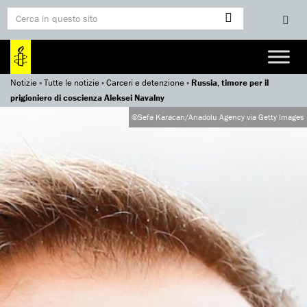
Notizie
»
Tutte le notizie
»
Carceri e detenzione
»
Russia, timore per il
prigioniero di coscienza Aleksei Navalny
©Sefa Karacan/Anadolu Agency via Getty Images