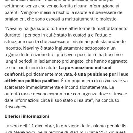
settimane senza che venga fornita alcuna informazione ai
parenti. Vengono messi a rischio la salute e il benessere dei
prigionieri, che sono esposti a maltrattamenti e molestie.
“Navalny ha già subito torture e altre forme di maltrattamento
durante il periodo in cui è stato in custodia e l’attuale
situazione non fa che accrescere i rischi ai quali sta andando
incontro. Navalny è stato ingiustamente sottoposto a un
regime di detenzione tra i più severi possibili e ha trascorso
lunghi periodi in isolamento prolungato, che hanno aggravato
le sue condizioni di salute.
La persecuzione nei suoi
confronti
, politicamente motivata,
è una punizione per il suo
attivismo politico pacifico
. È un prigioniero di coscienza e va
scarcerato immediatamente e incondizionatamente. Le
autorità russe devono comunicare con urgenza dove si trova e
dare informazioni circa il suo stato di salute”, ha concluso
Krivosheev.
Ulteriori informazioni
La sera dell’11 dicembre, la direzione della colonia penale IK-
6 di Melekhovo, nella regione di Vladimir (circa 250 km a est