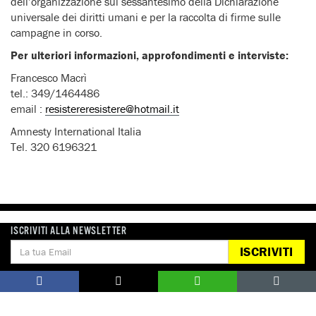
dell’organizzazione sul sessantesimo della Dichiarazione
universale dei diritti umani e per la raccolta di firme sulle
campagne in corso.
Per ulteriori informazioni, approfondimenti e interviste:
Francesco Macrì
tel.: 349/1464486
email :
resistereresistere@hotmail.it
Amnesty International Italia
Tel. 320 6196321
ISCRIVITI ALLA NEWSLETTER
ISCRIVITI
DONA
Aiutaci con una donazione, ora.