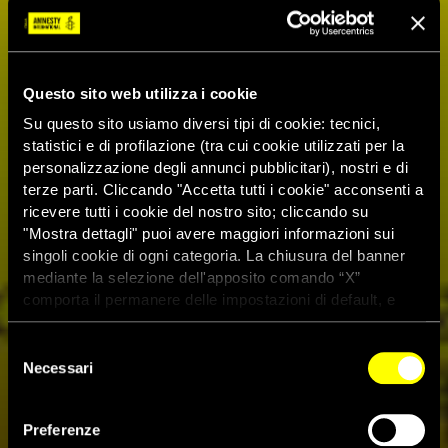
Questo sito web utilizza i cookie
Su questo sito usiamo diversi tipi di cookie: tecnici,
statistici e di profilazione (tra cui cookie utilizzati per la
personalizzazione degli annunci pubblicitari), nostri e di
terze parti. Cliccando "Accetta tutti i cookie" acconsenti a
ricevere tutti i cookie del nostro sito; cliccando su
"Mostra dettagli" puoi avere maggiori informazioni sui
singoli cookie di ogni categoria. La chiusura del banner
mediante la selezione dell'apposito comando “X”
comporta il permanere delle impostazioni di default, e
dunque la continuazione della navigazione con i cookie
tecnici. Se vuoi maggiori informazioni sul funzionamento
Selezione
dei cookie attivi sul sito clicca
qui
Necessari
del
consenso
Preferenze