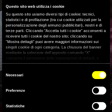
Questo sito web utilizza i cookie
Su questo sito usiamo diversi tipi di cookie: tecnici,
statistici e di profilazione (tra cui cookie utilizzati per la
personalizzazione degli annunci pubblicitari), nostri e di
terze parti. Cliccando "Accetta tutti i cookie" acconsenti a
ricevere tutti i cookie del nostro sito; cliccando su
"Mostra dettagli" puoi avere maggiori informazioni sui
singoli cookie di ogni categoria. La chiusura del banner
mediante la selezione dell'apposito comando “X”
comporta il permanere delle impostazioni di default, e
dunque la continuazione della navigazione con i cookie
tecnici. Se vuoi maggiori informazioni sul funzionamento
Selezione
dei cookie attivi sul sito clicca
qui
Necessari
del
consenso
Preferenze
Scuole bombardate in Siria: “è
un crimine di guerra”
Statistiche