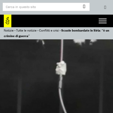
Notizie
»
Tutte le notizie
»
Conflitti e crisi
»
Scuole bombardate in Siria: “è un
crimine di guerra”